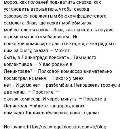
мороз, как половчей подхватить снаряд, как
установить взрыватель, чтобы снаряд
разорвался под желтым брюхом фашистского
самолета. Знал, где лежит мой обмылок,
мой котелок и ложка… Знал, как пыжевать орудие
огромным шестом-банником… Но
полковой комиссар ждал ответа, и я, лежа рядом с
ним на снегу, сказал: — Может
быть, в Ленинграде поискать… Там много
коллективов. — У вас родные в
Ленинграде? — Полковой комиссар внимательно
посмотрел на меня. — Никого у меня
нет… И дома нет — разбомбили. Неподалеку грохнули
две мины. — Простите, —
сказал комиссар. И через минуту: — Поедете в
Ленинград. Найдете танцоров, каких
вам надо. Яковлев «Балерина политотдела»
Источник:
https://easy-ege.blogspot.com/p/blog-