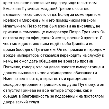
крестьянское восстание под предводительством
Емельяна Пугачёва, младший Гринёв с честью
выполнил наказ своего отца. Вслед за комендантом
крепости Мироновым и его помощником Иваном
Игнатьичем, Пётр готов был взойти на виселицу, не
признав в самозванце императора Петра Третьего. Он
остался верен офицерской чести, военной присяге. С
честью и достоинством ведёт себя Гринёв и во
время беседы с Пугачёвым. Он не признал в народном
вожде императора, отказался переходить на службу к
нему, не смог дать обещания не воевать против
Пугачёва, говоря, что он давал присягу императрице и
должен выполнять свои офицерские обязанности.
Именно честность, открытость и правдивость
молодого дворянина пришлись по душе Пугачёву, и он
отпустил Гринёва на все четыре стороны, как и
обещал, в благодарность за подаренный на постоялом
дворе заячий тулуп.