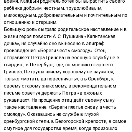
время. Каждый родитель хотел бы вырастить своего
ребёнка добрым, честным, трудолюбивым,
милосердным, доброжелательным и почтительным по
отношению к старшим.
Большую роль сыграло родительское наставление и в
жизни героя повести А. С. Пушкина «Капитанская
дочка», не случайно оно вынесено в эпиграф
произведения: «Береги честь смолоду». Отец
отправляет Петра Гринёва на военную службу не в
гвардию, в Петербург, где, по мнению старшего
Гринёва, Петруша ничему хорошему не научится,
только «мотать да повесничать», а в Оренбург, к
своему старому знакомому, в рекомендательном
письме советуя держать Петра «в ежовых
рукавицах». На прощание отец даёт своему сыну
такое наставление: «Береги платье снову, а честь
смолоду». Оказавшись на службе в глухой
оренбургской степи, в Белогорской крепости, в самое
смутное для государства время, когда произошло