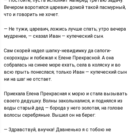
— Постойте, пусть исполнит наперед третью задачу.
Вечером воротился царевич домой такой пасмурный,
что и говорить не хочет.
— Не тужи, царевич, ложись лучше спать; утро вечера
мудренее, — сказал Иван — купеческий сын.
Сам скорей надел шапку-невидимку да сапоги-
скороходы и побежал к Елене Прекрасной. А она
собралась на синее море ехать, села в коляску и во
всю прыть понеслася; только Иван — купеческий сын
ни на шаг не отстает.
Приехала Елена Прекрасная к морю и стала вызывать
своего дедушку. Волны заколыхалися, и поднялся из
воды старый дед — борода у него золотая, на голове
волосы серебряные. Вышел он на берег:
— Здравствуй, внучка! Давненько я с тобою не