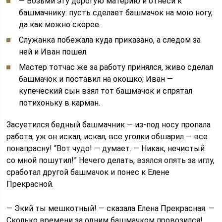
— Возьми эту дорогую материю и отнеси к
башмачнику: пусть сделает башмачок на мою ногу,
да как можно скорее.
Служанка побежала куда приказано, а следом за
ней и Иван пошел.
Мастер тотчас же за работу принялся, живо сделал
башмачок и поставил на окошко; Иван —
купеческий сын взял тот башмачок и спрятал
потихоньку в карман.
Засуетился бедный башмачник — из-под носу пропала
работа; уж он искал, искал, все уголки обшарил — все
понапрасну! “Вот чудо! — думает. — Никак, нечистый
со мной пошутил!” Нечего делать, взялся опять за иглу,
сработал другой башмачок и понес к Елене
Прекрасной.
— Экий ты мешкотный! — сказала Елена Прекрасная. —
Сколько времени за одним башмачком провозился!