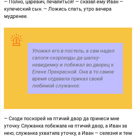
— Полно, царевич, печалиться! — сказал ему Иван —
купеческий сын. — Ложись спать, утро вечера
мудренее.
Уложил его в постель, а сам надел
сапоги-скороходы да шапку-
невидимку и побежал во дворец к
Елене Прекрасной. Она в то самое
время отдавала приказ своей
любимой служанке:
— Сходи поскорей на птичий двор да принеси мне
уточку. Служанка побежала на птичий двор, а Иван за
нею; служанка ухватила уточку, а Иван — селезня и тем