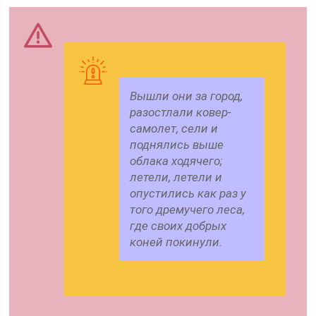
Вышли они за город,
разостлали ковер-
самолет, сели и
поднялись выше
облака ходячего;
летели, летели и
опустились как раз у
того дремучего леса,
где своих добрых
коней покинули.