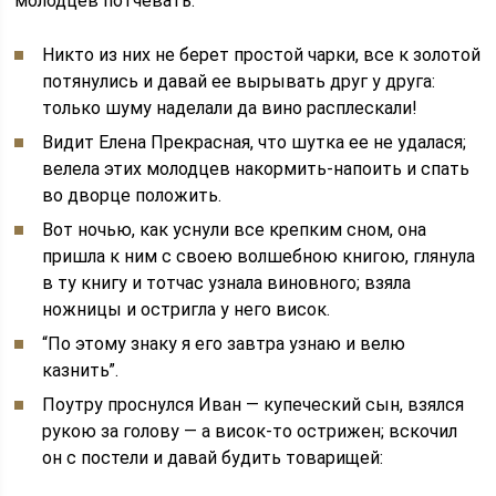
молодцев потчевать.
Никто из них не берет простой чарки, все к золотой
потянулись и давай ее вырывать друг у друга:
только шуму наделали да вино расплескали!
Видит Елена Прекрасная, что шутка ее не удалася;
велела этих молодцев накормить-напоить и спать
во дворце положить.
Вот ночью, как уснули все крепким сном, она
пришла к ним с своею волшебною книгою, глянула
в ту книгу и тотчас узнала виновного; взяла
ножницы и остригла у него висок.
“По этому знаку я его завтра узнаю и велю
казнить”.
Поутру проснулся Иван — купеческий сын, взялся
рукою за голову — а висок-то острижен; вскочил
он с постели и давай будить товарищей: