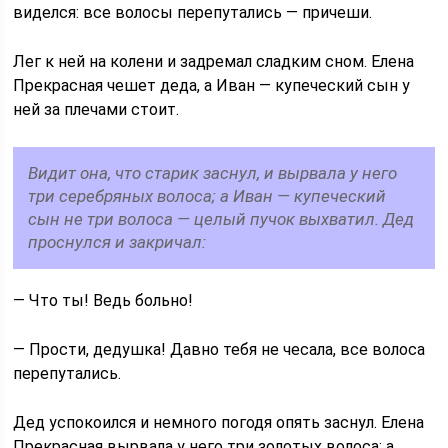
виделся: все волосы перепутались — причеши.
Лег к ней на колени и задремал сладким сном. Елена
Прекрасная чешет деда, а Иван — купеческий сын у
ней за плечами стоит.
Видит она, что старик заснул, и вырвала у него
три серебряных волоса; а Иван — купеческий
сын не три волоса — целый пучок выхватил. Дед
проснулся и закричал:
— Что ты! Ведь больно!
— Прости, дедушка! Давно тебя не чесала, все волоса
перепутались.
Дед успокоился и немного погодя опять заснул. Елена
Прекрасная вырвала у него три золотых волоса; а