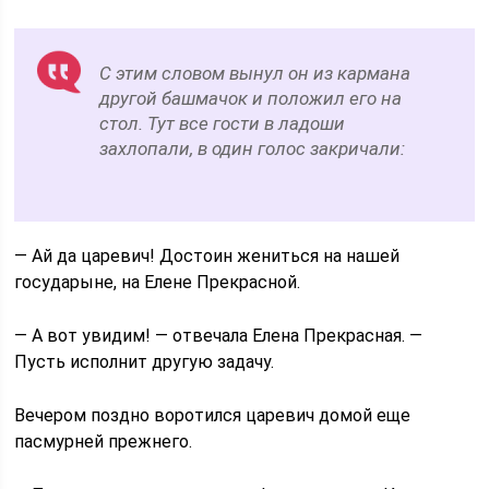
С этим словом вынул он из кармана
другой башмачок и положил его на
стол. Тут все гости в ладоши
захлопали, в один голос закричали:
— Ай да царевич! Достоин жениться на нашей
государыне, на Елене Прекрасной.
— А вот увидим! — отвечала Елена Прекрасная. —
Пусть исполнит другую задачу.
Вечером поздно воротился царевич домой еще
пасмурней прежнего.