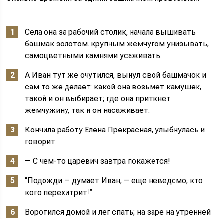
Села она за рабочий столик, начала вышивать
башмак золотом, крупным жемчугом унизывать,
самоцветными камнями усаживать.
А Иван тут же очутился, вынул свой башмачок и
сам то же делает: какой она возьмет камушек,
такой и он выбирает; где она приткнет
жемчужину, так и он насаживает.
Кончила работу Елена Прекрасная, улыбнулась и
говорит:
— С чем-то царевич завтра покажется!
“Подожди — думает Иван, — еще неведомо, кто
кого перехитрит!”
Воротился домой и лег спать; на заре на утренней