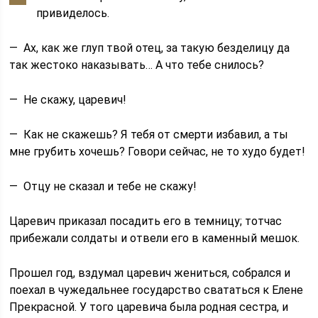
привиделось.
— Ах, как же глуп твой отец, за такую без­делицу да
так жестоко наказывать… А что тебе снилось?
— Не скажу, царевич!
— Как не скажешь? Я тебя от смерти избавил, а ты
мне грубить хочешь? Говори сейчас, не то худо будет!
— Отцу не сказал и тебе не скажу!
Царевич приказал посадить его в темницу; тот­час
прибежали солдаты и отвели его в каменный мешок.
Прошел год, вздумал царевич жениться, собрал­ся и
поехал в чужедальнее государство свататься к Елене
Прекрасной. У того царевича была родная сестра, и