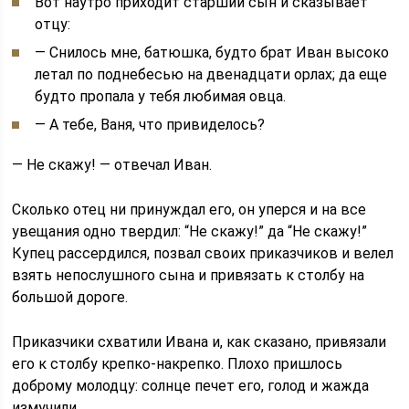
Вот наутро приходит старший сын и сказывает
отцу:
— Снилось мне, батюшка, будто брат Иван высоко
летал по поднебесью на двенадцати орлах; да еще
будто пропала у тебя любимая овца.
— А тебе, Ваня, что привиделось?
— Не скажу! — отвечал Иван.
Сколько отец ни принуждал его, он уперся и на все
увещания одно твердил: “Не скажу!” да “Не скажу!”
Купец рассердился, позвал своих приказчиков и велел
взять непослушного сына и привязать к столбу на
большой дороге.
Приказчики схватили Ивана и, как сказано, привязали
его к столбу крепко-накрепко. Плохо пришлось
доброму молодцу: солнце печет его, голод и жажда
измучили.