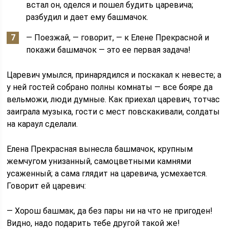
встал он, оделся и пошел будить царевича;
разбудил и дает ему башмачок.
— Поезжай, — говорит, — к Елене Прекрасной и
покажи башмачок — это ее первая задача!
Царевич умылся, принарядился и поскакал к невесте; а
у ней гостей собрано полны комнаты — все бояре да
вельможи, люди думные. Как приехал царевич, тотчас
заиграла музыка, гости с мест повскакивали, солдаты
на караул сделали.
Елена Прекрасная вынесла башмачок, крупным
жемчугом унизанный, самоцветными камнями
усаженный; а сама глядит на царевича, усмехается.
Говорит ей царевич:
— Хорош башмак, да без пары ни на что не пригоден!
Видно, надо подарить тебе другой такой же!