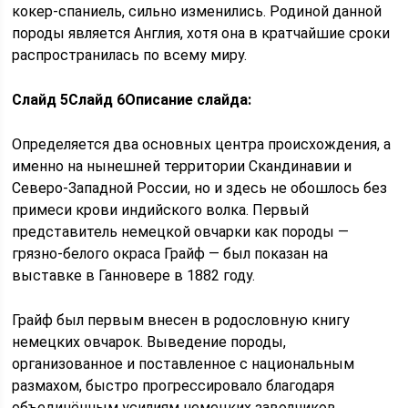
кокер-спаниель, сильно изменились. Родиной данной
породы является Англия, хотя она в кратчайшие сроки
распространилась по всему миру.
Слайд 5
Слайд 6
Описание слайда:
Определяется два основных центра происхождения, а
именно на нынешней территории Скандинавии и
Северо-Западной России, но и здесь не обошлось без
примеси крови индийского волка. Первый
представитель немецкой овчарки как породы —
грязно-белого окраса Грайф — был показан на
выставке в Ганновере в 1882 году.
Грайф был первым внесен в родословную книгу
немецких овчарок. Выведение породы,
организованное и поставленное с национальным
размахом, быстро прогрессировало благодаря
объединённым усилиям немецких заводчиков