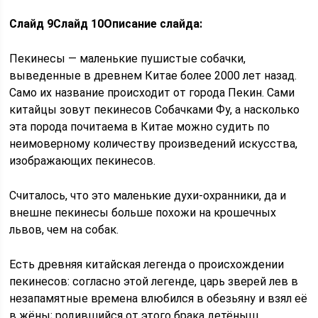
Слайд 9
Слайд 10
Описание слайда:
Пекинесы — маленькие пушистые собачки,
выведенные в древнем Китае более 2000 лет назад.
Само их название происходит от города Пекин. Сами
китайцы зовут пекинесов Собачками Фу, а насколько
эта порода почитаема в Китае можно судить по
неимоверному количеству произведений искусства,
изображающих пекинесов.
Считалось, что это маленькие духи-охранники, да и
внешне пекинесы больше похожи на крошечных
львов, чем на собак.
Есть древняя китайская легенда о происхождении
пекинесов: согласно этой легенде, царь зверей лев в
незапамятные времена влюбился в обезьяну и взял её
в жёны; родившийся от этого брака детёныш