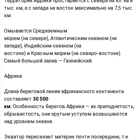
Территория Африки простирается с севера на юг на 8
тыс. км, а с запада на восток максимально на 7,5 тыс.
км.
Омывается Средиземным
морем (на севере), Атлантическим океаном (на
западе), Индийским океаном (на
востоке) и Красным морем (на северо-востоке).
Самый большой залив — Гвинейский.
Африка
Длина береговой линии африканского континента
составляет
30 500
км
. Особенность берегов Африки — их приподнятость,
обрывистость, они крутым уступом возвышаются
над уровнем океана.
Экватор пересекает материк почти посередине, т.е.