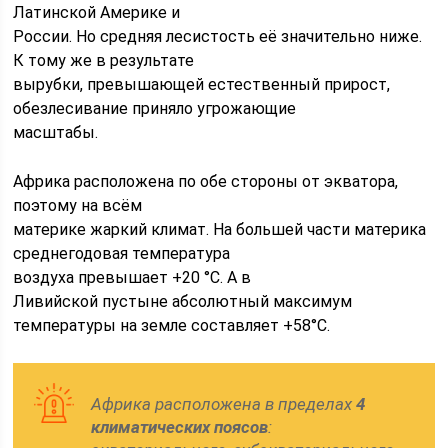
Латинской Америке и
России. Но cpeдняя лесистость её значительно ниже.
К тому же в результате
вырубки, превышающей естественный прирост,
обезлесивание приняло угрожающие
масштабы.
Африка расположена по обе стороны от экватора,
поэтому на всём
материке жаркий климат. На большей части материка
среднегодовая температура
воздуха превышает +20 °С. А в
Ливийской пустыне абсолютный максимум
температуры на земле составляет +58°С.
Африка расположена в пределах
4
климатических поясов
: