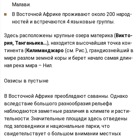
Ма­ла­ви.
В Во­сточ­ной Аф­ри­ке про­жи­ва­ют около 200 на­род­
но­стей и встре­ча­ют­ся 4 язы­ко­вые груп­пы.
Здесь рас­по­ло­же­ны круп­ные озера ма­те­ри­ка (
Вик­то­
рия, Тан­га­ньи­ка..
.
), на­хо­дит­ся вы­со­чай­шая точка кон­
ти­нен­та (
Ки­ли­ман­джа­ро
(см. Рис.), гран­ди­оз­ней­ший в
мире раз­лом зем­ной коры и берет на­ча­ло самая длин­
ная река мира – Нил.
Оазисы в пустыне
В Восточной Африке преобладают саванны. Однако
вследствие большого разнообразия рельефа
наблюдаются заметные различия в климате и расти­
тельности. Значительные площади здесь отведены
под заповедники и нацио­нальные парки, что
свидетельствует о большом внимании местных