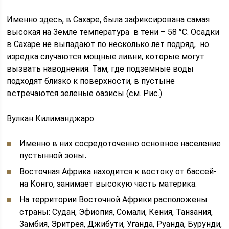
Именно здесь, в Сахаре, была зафиксирована самая
высокая на Земле темпе­ратура в тени – 58 °С. Осадки
в Сахаре не выпадают по несколько лет под­ряд, но
изредка случаются мощные ливни, которые могут
вызвать наводне­ния. Там, где подземные воды
подходят близко к поверхности, в пустыне
встречаются зеленые оазисы (см. Рис.).
Вулкан Килиманджаро
Именно в них сосредоточенно основное население
пустынной зоны
.
Во­сточ­ная Аф­ри­ка на­хо­дит­ся к во­сто­ку от бас­сей­
на Конго, за­ни­ма­ет вы­со­кую часть ма­те­ри­ка.
На тер­ри­то­рии Во­сточ­ной Аф­ри­ки рас­по­ло­же­ны
стра­ны: Судан, Эфи­о­пия, Со­ма­ли, Кения, Тан­за­ния,
Зам­бия, Эритрея, Джи­бу­ти, Уган­да, Ру­ан­да, Бу­рун­ди,