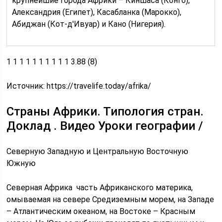
крупнейшие города Африки – Киншаса (Конго),
Александрия (Египет), Касабланка (Марокко),
Абиджан (Кот-д'Ивуар) и Кано (Нигерия).
1 1 1 1 1 1 1 1 1 1 3.88 (8)
Источник:
https://travelife.today/afrika/
Страны Африки. Типология стран.
Доклад . Видео Уроки географии /
Северную Западную и Центральную Восточную
Южную
Северная Африка часть Африканского материка,
омываемая на севере Сре­диземным морем, на Западе
– Атлантическим океаном, на Востоке – Крас­ным