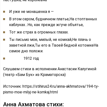
И уже не монашенка я —
В этом сером, будничном платье,На стоптанных
каблуках…Но, как прежде жгуче объятье,
Тот же страх в огромных глазах.
Ты письмо мое, милый, не комкай,Не плачь о
заветной лжи,Ты его в Твоей бедной котомкеНа
самое дно положи.
1912 год
Слушаем стихи в исполнении Анастасии Калугиной
(театр «Бам Бук» из Краматорска)
Источник:
https://stihirus24.ru/anna-akhmatova/194-ty-
pismo-moe-milyj-ne-komkaj.html
Анна Ахматова стихи: