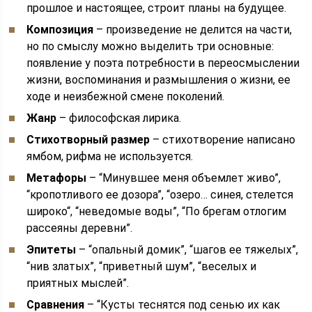
прошлое и настоящее, строит планы на будущее.
Композиция
– произведение не делится на части,
но по смыслу можно выделить три основные:
появление у поэта потребности в переосмыслении
жизни, воспоминания и размышления о жизни, ее
ходе и неизбежной смене поколений.
Жанр
– философская лирика.
Стихотворный размер
– стихотворение написано
ямбом, рифма не используется.
Метафоры
– “Минувшее меня объемлет живо”,
“кропотливого ее дозора”, “озеро… синея, стелется
широко“, “неведомые воды”, “По брегам отлогим
рассеяны деревни”.
Эпитеты
– “опальный домик”, “шагов ее тяжелых”,
“нив златых”, “приветный шум”, “веселых и
приятных мыслей”.
Сравнения
– “Кусты теснятся под сенью их как