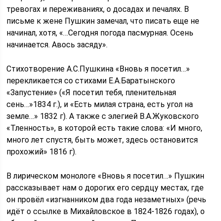
тревогах и переживаниях, о досадах и печалях. В
письме к жене Пушкин замечал, что писать еще не
начинал, хотя, «…Сегодня погода пасмурная. Осень
начинается. Авось засяду».
Стихотворение А.С.Пушкина «Вновь я посетил…»
перекликается со стихами Е.А.Баратынского
«Запустение» («Я посетил тебя, пленительная
сень…»1834 г.), и «Есть милая страна, есть угол на
земле…» 1832 г). А также с элегией В.А.Жуковского
«Тленность», в которой есть такие слова: «И много,
много лет спустя, быть может, здесь остановится
прохожий» 1816 г).
В лирическом монологе «Вновь я посетил…» Пушкин
рассказывает нам о дорогих его сердцу местах, где
он провёл «изгнанником два года незаметных» (речь
идёт о ссылке в Михайловское в 1824-1826 годах), о