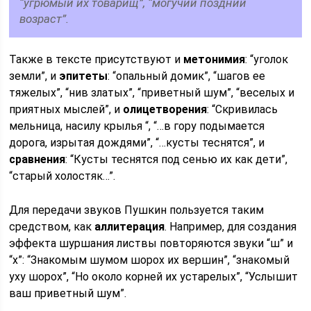
“угрюмый их товарищ”, “могучий поздний
возраст”.
Также в тексте присутствуют и
метонимия
: “уголок
земли”, и
эпитеты
: “опальный домик”, “шагов ее
тяжелых”, “нив златых”, “приветный шум”, “веселых и
приятных мыслей”, и
олицетворения
: “Скривилась
мельница, насилу крылья “, “…в гору подымается
дорога, изрытая дождями”, “…кусты теснятся”, и
сравнения
: “Кусты теснятся под сенью их как дети”,
“старый холостяк…”.
Для передачи звуков Пушкин пользуется таким
средством, как
аллитерация
. Например, для создания
эффекта шуршания листвы повторяются звуки “ш” и
“х”: “Знакомым шумом шорох их вершин”, “знакомый
уху шорох”, “Но около корней их устарелых”, “Услышит
ваш приветный шум”.