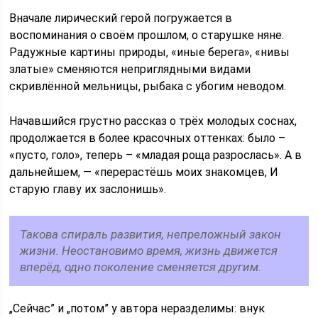
Вначале лирический герой погружается в
воспоминания о своём прошлом, о старушке няне.
Радужные картины природы, «иные берега», «нивы
златые» сменяются неприглядными видами
скривлённой мельницы, рыбака с убогим неводом.
Начавшийся грустно рассказ о трёх молодых соснах,
продолжается в более красочных оттенках: было –
«пусто, голо», теперь – «младая роща разрослась». А в
дальнейшем, — «перерастёшь моих знакомцев, И
старую главу их заслонишь».
Такова спираль развития, непреложный закон
жизни. Неостановимо время, жизнь движется
вперёд, одно поколение сменяется другим.
„Сейчас” и „потом” у автора неразделимы: внук