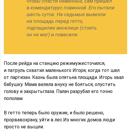
чтобы спасти невинных, сам пришел
в комендатурус повинной. Его пытали
шесть суток. На седьмые вывезли
на площадь перед гетто,
подтащилик виселице (стоять
он не мог) и повесили.
После рейда на станцию режимужесточился,
и патруль схватил маленького Игоря, когда тот шел
от партизан. Казнь была опятьна площади. Игорь звал
бабушку. Мама велела внуку не бояться, опустить
голову и закрытьглаза. Палач разрубил его точно
пополам.
В гетто теперь было оружие, и было решено,
прорвавохрану, уйти в лес.Из многих домов люди
просто не вышли.