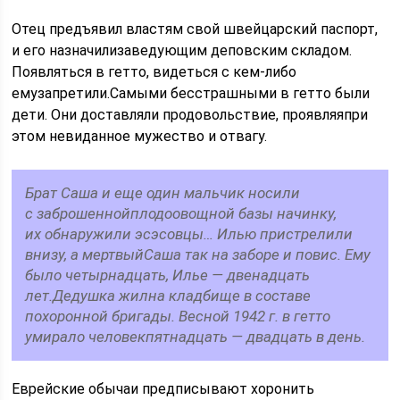
Отец предъявил властям свой швейцарский паспорт,
и его назначилизаведующим деповским складом.
Появляться в гетто, видеться с кем-либо
емузапретили.Самыми бесстрашными в гетто были
дети. Они доставляли продовольствие, проявляяпри
этом невиданное мужество и отвагу.
Брат Саша и еще один мальчик носили
с заброшеннойплодоовощной базы начинку,
их обнаружили эсэсовцы… Илью пристрелили
внизу, а мертвыйСаша так на заборе и повис. Ему
было четырнадцать, Илье — двенадцать
лет.Дедушка жилна кладбище в составе
похоронной бригады. Весной 1942 г. в гетто
умирало человекпятнадцать — двадцать в день.
Еврейские обычаи предписывают хоронить