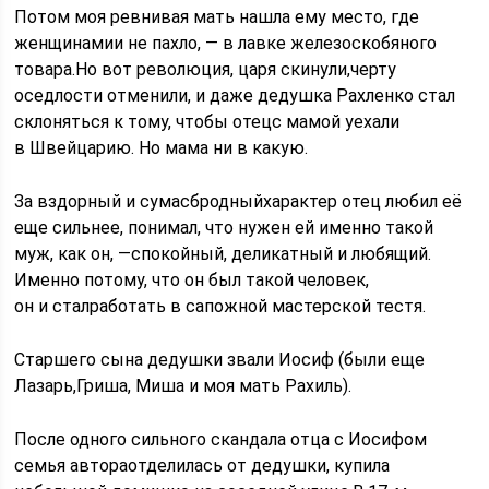
Потом моя ревнивая мать нашла ему место, где
женщинамии не пахло, — в лавке железоскобяного
товара.Но вот революция, царя скинули,черту
оседлости отменили, и даже дедушка Рахленко стал
склоняться к тому, чтобы отецс мамой уехали
в Швейцарию. Но мама ни в какую.
За вздорный и сумасбродныйхарактер отец любил её
еще сильнее, понимал, что нужен ей именно такой
муж, как он, —спокойный, деликатный и любящий.
Именно потому, что он был такой человек,
он и сталработать в сапожной мастерской тестя.
Старшего сына дедушки звали Иосиф (были еще
Лазарь,Гриша, Миша и моя мать Рахиль).
После одного сильного скандала отца с Иосифом
семья автораотделилась от дедушки, купила