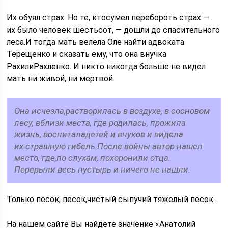
Их обуял страх. Но те, ктосумел перебороть страх —
их было человек шестьсот, — дошли до спасительного
леса.И тогда мать велела Оле найти адвоката
Терещенко и сказать ему, что она внучка
РахилиРахленко. И никто никогда больше не видел
мать ни живой, ни мертвой.
Она исчезла,растворилась в воздухе, в сосновом
лесу, вблизи места, где родилась, прожила
жизнь, воспиталадетей и внуков и видела
их страшную гибель.После войны автор нашел
место, где,по слухам, похоронили отца.
Перерыли весь пустырь и ничего не нашли.
Только песок, песок,чистый сыпучий тяжелый песок….
На нашем сайте Вы найдете значение «Анатолий