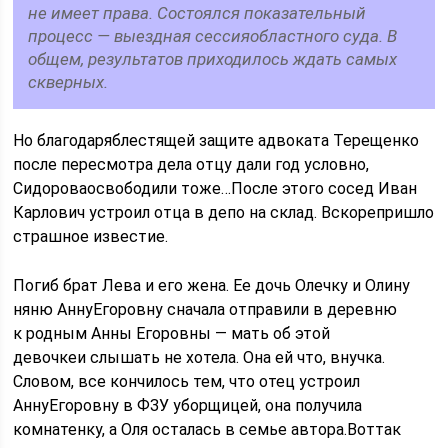
не имеет права. Состоялся показательный
процесс — выездная сессияобластного суда. В
общем, результатов приходилось ждать самых
скверных.
Но благодаряблестящей защите адвоката Терещенко
после пересмотра дела отцу дали год условно,
Сидороваосвободили тоже…После этого сосед Иван
Карлович устроил отца в депо на склад. Вскорепришло
страшное известие.
Погиб брат Лева и его жена. Ее дочь Олечку и Олину
няню АннуЕгоровну сначала отправили в деревню
к родным Анны Егоровны — мать об этой
девочкеи слышать не хотела. Она ей что, внучка.
Словом, все кончилось тем, что отец устроил
АннуЕгоровну в ФЗУ уборщицей, она получила
комнатенку, а Оля осталась в семье автора.Воттак