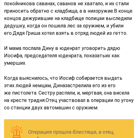
покойниковв саванах, саванов не хватало, и их стали
приносить обратно с кладбища, а в нихоружие.В конце
концов дежурившие на кладбище полицаи выследили
дедушку, когда он пошелв лес за оружием, и убили
его.Дядя Гриша хотел взять в отряд людей из гетто.
И мама послала Дину в юденрат уговорить дядю
Иосифа, председателя юденрата, показатьих как
умерших.
Когда выяснилось, что Иосиф собирается выдать
этих людей немцам, Диназастрелила его из его
же пистолета. Сестру распяли, и, мертвая, она висела
на кресте тридня.Отец участвовал в операции по угону
со станции двух автомашин с оружием.
Операция прошла блестяще, а отец,