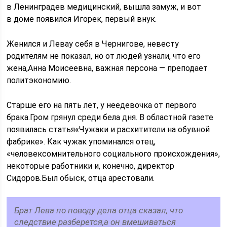
в Ленинградев медицинский, вышла замуж, и вот
в доме появился Игорек, первый внук.
Женился и Левау себя в Чернигове, невесту
родителям не показал, но от людей узнали, что его
жена,Анна Моисеевна, важная персона — преподает
политэкономию.
Старше его на пять лет, у неедевочка от первого
брака.Гром грянул среди бела дня. В областной газете
появилась статья«Чужаки и расхитители на обувной
фабрике». Как чужак упоминался отец,
«человексомнительного социального происхождения»,
некоторые работники и, конечно, директор
Сидоров.Был обыск, отца арестовали.
Брат Лева по поводу дела отца сказал, что
следствие разберется,а он вмешиваться