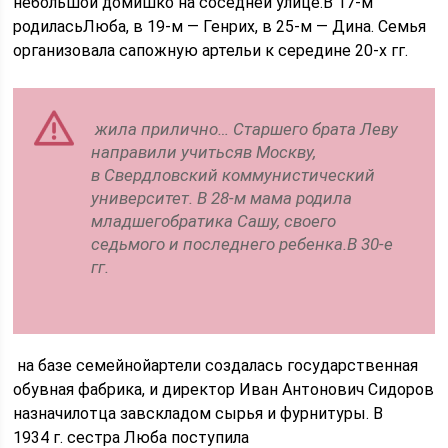
небольшой домишко на соседней улице.В 17-м
родиласьЛюба, в 19-м — Генрих, в 25-м — Дина. Семья
организовала сапожную артельи к середине 20-х гг.
жила прилично… Старшего брата Леву
направили учитьсяв Москву,
в Свердловский коммунистический
университет. В 28-м мама родила
младшегобратика Сашу, своего
седьмого и последнего ребенка.В 30-е
гг.
на базе семейнойартели создалась государственная
обувная фабрика, и директор Иван Антонович Сидоров
назначилотца завскладом сырья и фурнитуры. В
1934 г. сестра Люба поступила