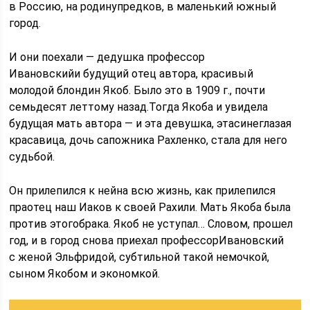
в Россию, на родинупредков, в маленький южный
город.
И они поехали — дедушка профессор
Ивановскийи будущий отец автора, красивый
молодой блондин Якоб. Было это в 1909 г., почти
семьдесят леттому назад.Тогда Якоба и увидела
будущая мать автора — и эта девушка, этасинеглазая
красавица, дочь сапожника Рахленко, стала для него
судьбой.
Он прилепился к нейна всю жизнь, как прилепился
праотец наш Иаков к своей Рахили. Мать Якоба была
против этогобрака. Якоб не уступал… Словом, прошел
год, и в город снова приехал профессорИвановский
с женой Эльфридой, субтильной такой немочкой,
сыном Якобом и экономкой.