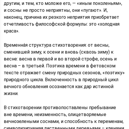
другим, и тем, кто моложе его, — «иным поколеньям»,
и сосны не просто неприятны, они «пугают». И,
наконец, причина их резкого неприятия приобретает
отчетливость философской формулы: это «холодная
краса».
Временнáя структура стихотворения: от весны,
сменившей зиму, к осени и вновь (сквозь зиму) к
весне: весна в первой и во второй строфе, осень и
весна – в третьей. Поэтика времени в фетовском
тексте отражает смену природных сезонов, «поэтику»
природного цикла. Включенность в природный цикл
вечного обновления осознается как дар истинной
жизни.
В стихотворении противопоставлены пребывание
вне времени, неизменность, олицетворяемые
вечнозелеными соснами, и способность к переменам,
символизируемая лиственными деревьями – кленами