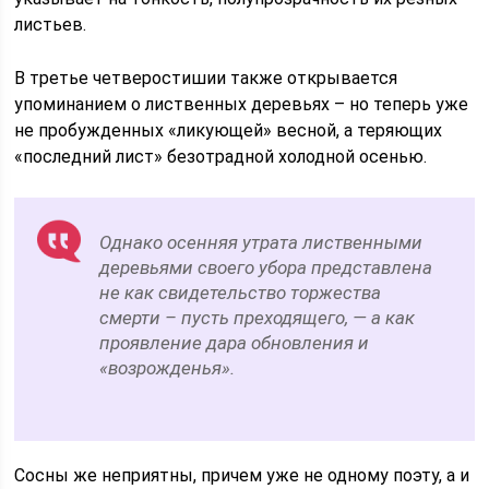
листьев.
В третье четверостишии также открывается
упоминанием о лиственных деревьях – но теперь уже
не пробужденных «ликующей» весной, а теряющих
«последний лист» безотрадной холодной осенью.
Однако осенняя утрата лиственными
деревьями своего убора представлена
не как свидетельство торжества
смерти – пусть преходящего, — а как
проявление дара обновления и
«возрожденья».
Сосны же неприятны, причем уже не одному поэту, а и