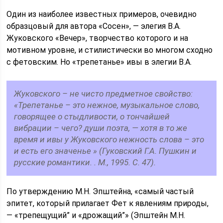
Один из наиболее известных примеров, очевидно
образцовый для автора «Сосен», — элегия В.А.
Жуковского «Вечер», творчество которого и на
мотивном уровне, и стилистически во многом сходно
с фетовским. Но «трепетанье» ивы в элегии В.А.
Жуковского – не чисто предметное свойство:
«Трепетанье – это нежное, музыкальное слово,
говорящее о стыдливости, о тончайшей
вибрации – чего? души поэта, — хотя в то же
время и ивы у Жуковского нежность слова – это
и есть его значенье » (Гуковский Г.А. Пушкин и
русские романтики. . М., 1995. С. 47).
По утверждению М.Н. Эпштейна, «самый частый
эпитет, который прилагает Фет к явлениям природы,
— «трепещущий” и «дрожащий”» (Эпштейн М.Н.