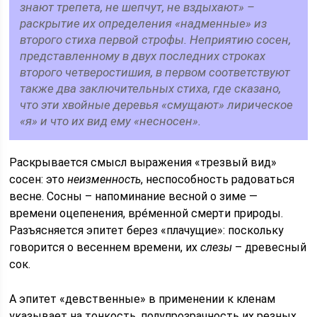
знают трепета, не шепчут, не вздыхают» –
раскрытие их определения «надменные» из
второго стиха первой строфы. Неприятию сосен,
представленному в двух последних строках
второго четверостишия, в первом соответствуют
также два заключительных стиха, где сказано,
что эти хвойные деревья «смущают» лирическое
«я» и что их вид ему «несносен».
Раскрывается смысл выражения «трезвый вид»
сосен: это
неизменность
, неспособность радоваться
весне. Сосны – напоминание весной о зиме —
времени оцепенения, врéменной смерти природы.
Разъясняется эпитет берез «плачущие»: поскольку
говорится о весеннем времени, их
слезы
– древесный
сок.
А эпитет «девственные» в применении к кленам
указывает на тонкость, полупрозрачность их резных