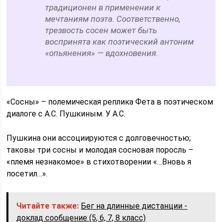
традиционен в применении к
мечтаниям поэта. Соответственно,
трезвость
сосен может быть
воспринята как поэтический антоним
«опьянения» — вдохновения.
«Сосны» – полемическая реплика Фета в поэтическом
диалоге с А.С. Пушкиным. У А.С.
Пушкина они ассоциируются с долговечностью;
таковы три сосны и молодая сосновая поросль –
«племя незнакомое» в стихотворении «…Вновь я
посетил…».
Читайте также:
Бег на длинные дистанции -
доклад сообщение (5, 6, 7, 8 класс)