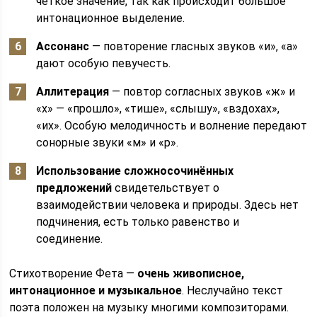
чёткое значение, так как происходит большое
интонационное выделение.
Ассонанс
— повторение гласных звуков «и», «а»
дают особую певучесть.
Аллитерация
— повтор согласных звуков «ж» и
«х» — «прошло», «тише», «слышу», «вздохах»,
«их». Особую мелодичность и волнение передают
сонорные звуки «м» и «р».
Использование сложносочинённых
предложений
свидетельствует о
взаимодействии человека и природы. Здесь нет
подчинения, есть только равенство и
соединение.
Стихотворение Фета —
очень живописное,
интонационное и музыкальное
. Неслучайно текст
поэта положен на музыку многими композиторами.