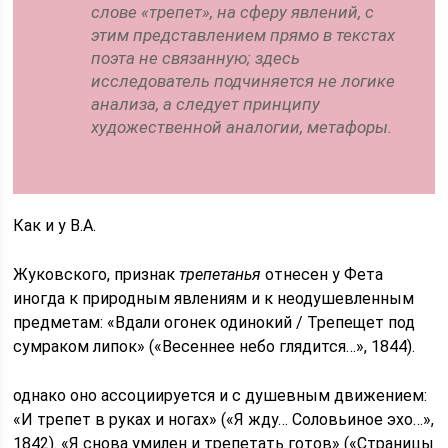
слове «трепет», на сферу явлений, с
этим представлением прямо в текстах
поэта не связанную; здесь
исследователь подчиняется не логике
анализа, а следует принципу
художественной аналогии, метафоры.
Как и у В.А.
Жуковского, признак
трепетанья
отнесен у Фета
иногда к природным явлениям и к неодушевленным
предметам: «Вдали огонек одинокий / Трепещет под
сумраком липок» («Весеннее небо глядится…», 1844).
однако оно ассоциируется и с душевным движением:
«И трепет в руках и ногах» («Я жду… Соловьиное эхо…»,
1842). «Я снова умилен и трепетать готов» («Страницы