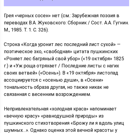
Грея «черных сосен» нет (см.: Зарубежная поэзия в
переводах В.А. Жуковского: Сборник / Сост. А.А. Гугнин.
М., 1985. Т. 1. С. 326).
Строка «Когда уронит лес последний лист сухой» —
поэтическое эхо, «свободная» цитата пушкинских
«Роняет лес багряный свой убор» («19 октября» 1825
г.) и «Уж роща отряхает / Последние листы с нагих
своих ветвей» («Осень»). В «19 октября» листопад
ассоциируется с «осенью души», в «Осени»
тональность образа другая, но также никак не
связанная с весенним возрождением.
Непривлекательная «холодная краса» напоминает
«вечную красу» «равнодушной природы» из
пушкинского стихотворения «Брожу ли я вдоль улиц
шумных…». Однако оценка этой вечной красоты у