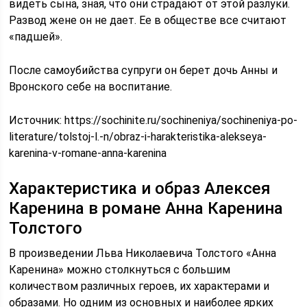
видеть сына, зная, что они страдают от этой разлуки.
Развод жене он не дает. Ее в обществе все считают
«падшей».
После самоубийства супруги он берет дочь Анны и
Вронского себе на воспитание.
Источник:
https://sochinite.ru/sochineniya/sochineniya-po-
literature/tolstoj-l.-n/obraz-i-harakteristika-alekseya-
karenina-v-romane-anna-karenina
Характеристика и образ Алексея
Каренина в романе Анна Каренина
Толстого
В произведении Льва Николаевича Толстого «Анна
Каренина» можно столкнуться с большим
количеством различных героев, их характерами и
образами. Но одним из основных и наиболее ярких