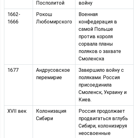
Посполитой
войну
1662-
Рокош
Военная
1666
Любомирского
конфедерация в
самой Польше
против короля
сорвала планы
поляков о захвате
Смоленска
1677
Андрусовское
Завершило войну с
перемирие
поляками. Россия
присоединила
Смоленск, Украину и
Киев.
XVII век
Колонизация
Россия продолжает
Сибири
продвигаться вглубь
Сибири, колонизируя
неосвоенные