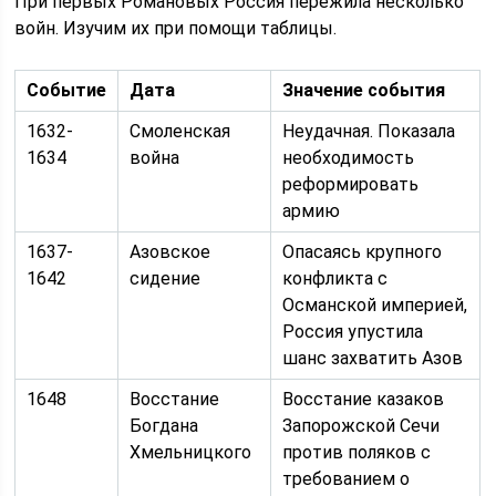
При первых Романовых Россия пережила несколько
войн. Изучим их при помощи таблицы.
Событие
Дата
Значение события
1632-
Смоленская
Неудачная. Показала
1634
война
необходимость
реформировать
армию
1637-
Азовское
Опасаясь крупного
1642
сидение
конфликта с
Османской империей,
Россия упустила
шанс захватить Азов
1648
Восстание
Восстание казаков
Богдана
Запорожской Сечи
Хмельницкого
против поляков с
требованием о