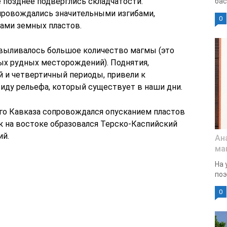
 позднее подверглись складчатости.
бас
провождались значительными изгибами,
0
ами земных пластов.
ь выливалось большое количество магмы (это
ых рудных месторождений). Поднятия,
 и четвертичный периоды, привели к
ду рельефа, который существует в наши дни.
го Кавказа сопровождался опусканием пластов
к на востоке образовался Терско-Каспийский
ий.
Ан
ма
На 
поэ
0