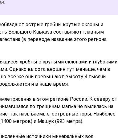
ии.
реобладают острые гребни, крутые склоны и
сть Большого Кавказа составляют главным
гестана (в переводе название этого региона
вящиеся хребты с крутыми склонами и глубокими
ми. Однако высота вершин тут меньше, чем в
 но всё же они превышают высоту 4 тысячи
родолжается и в наше время.
млетрясения в этом регионе России. К северу от
днимавшаяся по трещинам магма не вылилась на
кие, так называемые, островные горы. Наиболее
1400 метров) и Машук (993 метра).
очисленные источники минеральных вод.