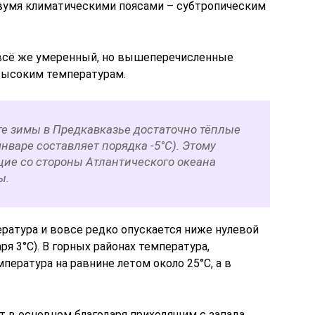
вумя климатическими поясами – субтропическим
 всё же умеренный, но вышеперечисленные
высоким температурам.
те зимы в Предкавказье достаточно тёплые
январе составляет порядка -5°С). Этому
ие со стороны Атлантического океана
ы.
атура и вовсе редко опускается ниже нулевой
я 3°С). В горных районах температура,
мпература на равнине летом около 25°С, а в
т в основном благодаря приходящим с запада