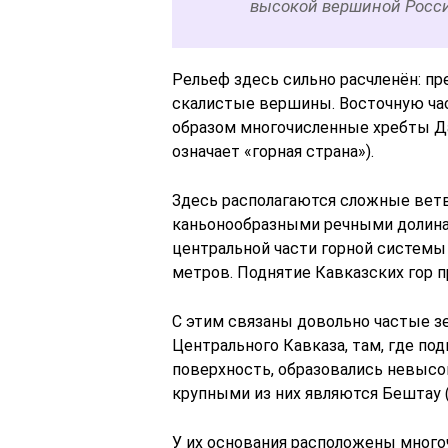
высокой вершиной Росс
Рельеф здесь сильно расчленён: п
скалистые вершины. Восточную ча
образом многочисленные хребты Да
означает «горная страна»).
Здесь располагаются сложные вет
каньонообразными речными долина
центральной части горной системы
метров. Поднятие Кавказских гор п
С этим связаны довольно частые зе
Центрального Кавказа, там, где по
поверхность, образовались невысо
крупными из них являются Бештау (
У их основания расположены мног