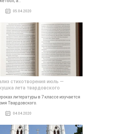
кетбол, а...
05.04.2020
ализ стихотворения июль —
кушка лета твардовского
уроках литературы в 7 классе изучается
зия Твардовского.
04.04.2020