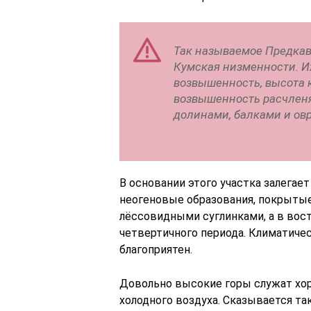
Так называемое Предкав
Кумская низменности. Их
возвышенность, высота к
возвышенность расчлен
долинами, балками и ов
В основании этого участка залегае
неогеновые образования, покрыты
лёссовидными суглинками, а в вос
четвертичного периода. Климатиче
благоприятен.
Довольно высокие горы служат хо
холодного воздуха. Сказывается т