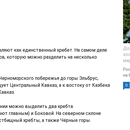
До
ляют как единственный хребет. На самом деле
зо
ов, которую можно разделить на несколько
мир
Рос
на 
 Черноморского побережья до горы Эльбрус,
дует Центральный Кавказ, а к востоку от Казбека
0
Кавказ.
ении можно выделить два хребта:
ают главным) и Боковой. На северном склоне
стбищный хребты, а также Чёрные горы.