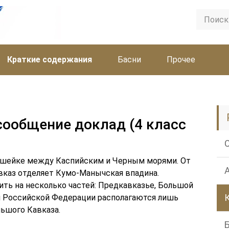
Краткие содержания
Басни
Прочее
сообщение доклад (4 класс
ешейке между Каспийским и Черным морями. От
вказ отделяет Кумо-Манычская впадина.
ть на несколько частей: Предкавказье, Большой
ии Российской Федерации располагаются лишь
льшого Кавказа.