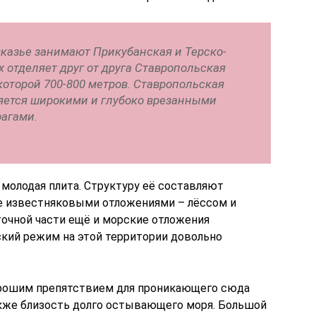
казье занимают Прикубанская и Терско-
 отделяет друг от друга Ставропольская
оторой 700-800 метров. Ставропольская
яется широкими и глубоко врезанными
рагами.
т молодая плита. Структуру её составляют
е известняковыми отложениями – лёссом и
точной части ещё и морские отложения
ский режим на этой территории довольно
рошим препятствием для проникающего сюда
акже близость долго остывающего моря. Большой