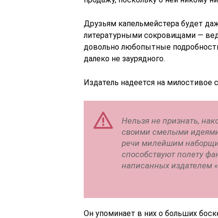
Друзьям капельмейстера будет даж
литературными сокровищами ― вед
довольно любопытные подробности 
далеко не заурядного.
Издатель надеется на милостивое 
Нельзя не признать, нако
своими смелыми идеями
речи милейшим наборщи
способствуют полету фан
написанных издателем «
Он упоминает в них о больших боск