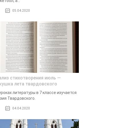
кетбол, а...
05.04.2020
ализ стихотворения июль —
кушка лета твардовского
уроках литературы в 7 классе изучается
зия Твардовского.
04.04.2020