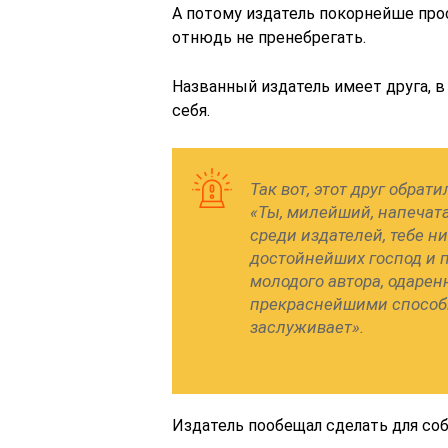
А потому издатель покорнейше про
отнюдь не пренебрегать.
Названный издатель имеет друга, в 
себя.
Так вот, этот друг обра
«Ты, милейший, напечата
среди издателей, тебе ни
достойнейших господ и 
молодого автора, одаре
прекраснейшими способно
заслуживает».
Издатель пообещал сделать для собр