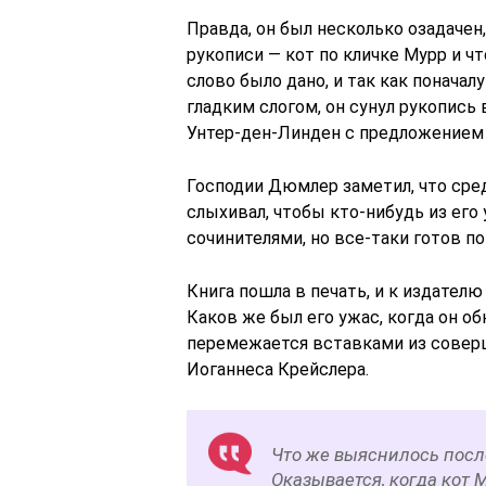
Правда, он был несколько озадачен,
рукописи ― кот по кличке Мурр и чт
слово было дано, и так как понача
гладким слогом, он сунул рукопись
Унтер-ден-Линден с предложением 
Господии Дюмлер заметил, что сред
слыхивал, чтобы кто-нибудь из ег
сочинителями, но все-таки готов п
Книга пошла в печать, и к издател
Каков же был его ужас, когда он об
перемежается вставками из соверш
Иоганнеса Крейслера.
Что же выяснилось посл
Оказывается, когда кот 