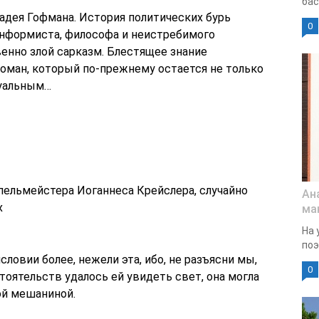
бас
дея Гофмана. История политических бурь
0
онформиста, философа и неистребимого
венно злой сарказм. Блестящее знание
Роман, который по-прежнему остается не только
туальным…
пельмейстера Иоганнеса Крейслера, случайно
Ан
х
ма
На 
поэ
словии более, нежели эта, ибо, не разъясни мы,
0
оятельств удалось ей увидеть свет, она могла
ой мешаниной.