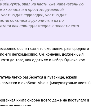
не обинуясь, рвал на части уже напечатанную
его хозяина и в простоте душевной
 частью для подкладки, частью для
исты остались в рукописи, и их по
атали как принадлежащие к повести кота
миренно сознаться, что смешение разнородного
по его легкомыслию. Он, конечно, должен был
та до того, как сдать ее в набор. Однако кое-
тель легко разберется в путанице, ежели
 пометки в скобках: Мак. л. (макулатурные листы)
орванная книга скорее всего даже не поступала в
чего не известно.