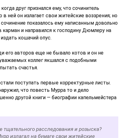
 когда друг признался ему, что сочинитель
о в ней он излагает свои житейские воззрения; но
лу сочинение показалось ему написанным довольно
 в карман и направился к господину Дюмлеру на
издать кошачий опус.
и его авторов еще не бывало котов и он не
о уважаемых коллег якшался с подобными
опытать счастья.
ю стали поступать первые корректурные листы.
наружил, что повесть Мурра то и дело
енно другой книги ― биографии капельмейстера
е тщательного расследования и розыска?
Мурр излагал на бумаге свои житейские