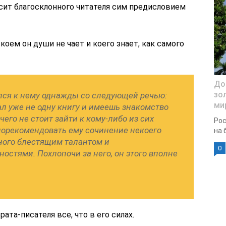
сит благосклонного читателя сим предисловием
коем он души не чает и коего знает, как самого
До
зо
тился к нему однажды со следующей речью:
мир
л уже не одну книгу и имеешь знакомство
чего не стоит зайти к кому-либо из сих
Рос
порекомендовать ему сочинение некоего
на 
нного блестящим талантом и
0
стями. Похлопочи за него, он этого вполне
ата-писателя все, что в его силах.