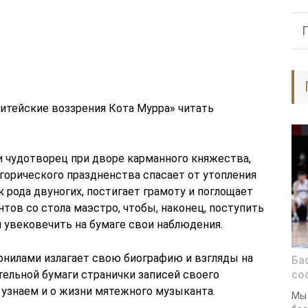
итейские воззрения Кота Мурра» читать
и чудотворец при дворе карманного княжества,
горического праздненства спасает от утопления
к рода двуногих, постигает грамоту и поглощает
тов со стола маэстро, чтобы, наконец, поступить
 увековечить на бумаге свои наблюдения.
рнилами излагает свою биографию и взгляды на
Ба
тельной бумаги странички записей своего
со
о узнаем и о жизни мятежного музыканта.
Мы 