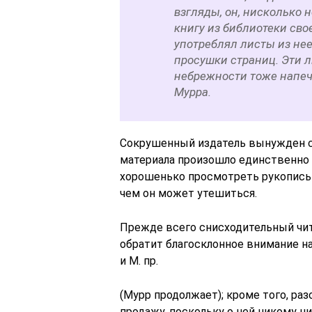
взгляды, он, нисколько 
книгу из библиотеки сво
употреблял листы из нее
просушки страниц. Эти л
небрежности тоже напеч
Мурра.
Сокрушенный издатель вынужден с
материала произошло единственно 
хорошенько просмотреть рукопись ко
чем он может утешиться.
Прежде всего снисходительный чита
обратит благосклонное внимание на
и М. пр.
(Мурр продолжает); кроме того, раз
продажу, поскольку о ней никому ни