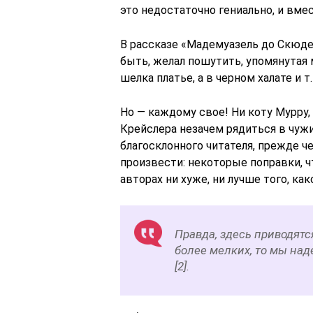
это недостаточно гениально, и вмес
В рассказе «Мадемуазель до Скюде
быть, желал пошутить, упомянутая 
шелка платье, а в черном халате и т.
Но ― каждому свое! Ни коту Мурру
Крейслера незачем рядиться в чужи
благосклонного читателя, прежде че
произвести: некоторые поправки, ч
авторах ни хуже, ни лучше того, ка
Правда, здесь приводят
более мелких, то мы над
[2].