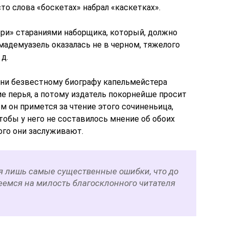
то слова «боскетах» набрал «каскетках».
ри» стараниями наборщика, который, должно
мадемуазель оказалась не в черном, тяжелого
 д.
, ни безвестному биографу капельмейстера
е перья, а потому издатель покорнейше просит
м он примется за чтение этого сочиненьица,
тобы у него не составилось мнение об обоих
кого они заслуживают.
ся лишь самые существенные ошибки, что до
еемся на милость благосклонного читателя