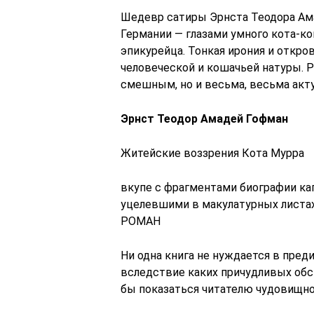
Шедевр сатиры Эрнста Теодора Ама
Германии — глазами умного кота-к
эпикурейца. Тонкая ирония и откро
человеческой и кошачьей натуры. 
смешным, но и весьма, весьма ак
Эрнст Теодор Амадей Гофман
Житейские воззрения Кота Мурра
вкупе с фрагментами биографии ка
уцелевшими в макулатурных листа
РОМАН
Ни одна книга не нуждается в преди
вследствие каких причудливых обст
бы показаться читателю чудовищн