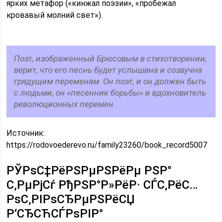
ярких метафор («кинжал поэзии», «пробежал
кровавый молний свет»).
Поэт, изображенный Брюсовым в стихотворении,
верит, что его песнь будет услышана и созвучна
грядущим переменам. Он поэт, и он должен быть
с людьми, он «песенник борьбы» и вдохновитель
революционных перемен.
Источник:
https://rodovoederevo.ru/family23260/book_record5007
РЎРѕС‡РёРЅРµРЅРёРµ РЅР°
С‚РµРјСѓ РђРЅР°Р»РёР· СЃС‚РёС…
РѕС‚РІРѕСЂРµРЅРёСЏ
Р‘СЂСЋСЃРѕРІР°