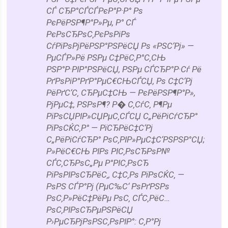
СЃ СЂР°СЃСЃРєР°Р·Р° Рѕ
РєРёРЅР¶Р°Р»Рµ, Р° СЃ
РєРѕСЂРѕС‚РєРѕРіРѕ
СѓРїРѕРјРёРЅР°РЅРёСЏ Рѕ «РЅС‘Рј» —
РµСЃР»Рё РЅРµ С‡РёС‚Р°С‚СЊ
РЅР°Р·РІР°РЅРёСЏ, РЅРµ СЃСЂР°Р·Сѓ Рё
РґРѕРіР°РґР°РµС€СЊСЃСЏ, Рѕ С‡С‘Рј
РёРґС‘С‚ СЂРµС‡СЊ — РєРёРЅР¶Р°Р»,
РјРµС‡, РЅРѕР¶? Р� С‚СѓС‚ Р¶Рµ
РїРѕСЏРІР»СЏРµС‚СЃСЏ С„РёРіСѓСЂР°
РїРѕСЌС‚Р° — РїСЂРёС‡С‘Рј
С„РёРіСѓСЂР° РѕС‚РІР»РµС‡С‘РЅРЅР°СЏ;
Р»РёС€СЊ РІРѕ РІС‚РѕСЂРѕР№
СЃС‚СЂРѕС„Рµ Р°РІС‚РѕСЂ
РіРѕРІРѕСЂРёС‚, С‡С‚Рѕ РїРѕСЌС‚ —
РѕРЅ СЃР°Рј (РµС‰С‘ РѕРґРЅРѕ
РѕС‚Р»РёС‡РёРµ РѕС‚ СЃС‚РёС…
РѕС‚РІРѕСЂРµРЅРёСЏ
Р›РµСЂРјРѕРЅС‚РѕРІР°: С‚Р°Рј