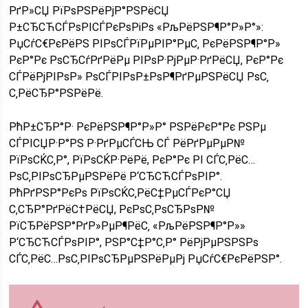
РґР»СЏ РїРѕРЅРёРјР°РЅРёСЏ
Р±СЂСЋСЃРѕРІСЃРєРѕРіРѕ «РљРёРЅР¶Р°Р»Р°»:
РџСѓС€РєРёРЅ РІРѕСЃРїРµРІР°РµС‚ РєРёРЅР¶Р°Р»
РєР°Рє РѕСЂСѓРґРёРµ РІРѕР·РјРµР·РґРёСЏ, РєР°Рє
СЃРёРјРІРѕР» РѕСЃРІРѕР±РѕР¶РґРµРЅРёСЏ РѕС‚
С‚РёСЂР°РЅРёРё.
РћР±СЂР°Р· РєРёРЅР¶Р°Р»Р° РЅРёРєР°Рє РЅРµ
СЃРІСЏР·Р°РЅ Р·РґРµСЃСЊ СЃ РёРґРµРµР№
РїРѕСЌС‚Р°, РїРѕСЌР·РёРё, РєР°Рє РІ СЃС‚РёС…
РѕС‚РІРѕСЂРµРЅРёРё Р‘СЂСЋСЃРѕРІР°.
РћРґРЅР°РєРѕ РїРѕСЌС‚РёС‡РµСЃРєР°СЏ
С‚СЂР°РґРёС†РёСЏ, РєРѕС‚РѕСЂРѕР№
РїСЂРёРЅР°РґР»РµР¶РёС‚ «РљРёРЅР¶Р°Р»»
Р‘СЂСЋСЃРѕРІР°, РЅР°С‡Р°С‚Р° РёРјРµРЅРЅРѕ
СЃС‚РёС…РѕС‚РІРѕСЂРµРЅРёРµРј РџСѓС€РєРёРЅР°.