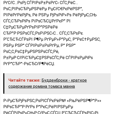
РґСѓС…РѕРј СЃРІРѕР±РѕРґС‹ СЃС‚РёС…
РѕС‚РІРѕСЂРµРЅРёРµ РџСѓС€РєРёРЅР°,
РІРёРґРёРјРѕ, Рё РЅРµ РјРѕРіР»Рѕ РёРјРµС‚СЊ
СЃС‚СЂРѕРіРѕ РїРѕСЂСЏРґРєР° РІ
С‡РµСЂРµРґРѕРІР°РЅРёРё
СЂР°Р·РЅРѕСЃС‚РѕРїРЅС‹С… СЃС‚СЂРѕРє.
Р‘СЂСЋСЃРѕРІ Р¶Рµ РґРµР»Р°РµС‚ Р°РєС†РµРЅС‚
РЅРµ РЅР° СЃРІРѕР±РѕРґРµ, Р° РЅР°
РѕС‚С‚РѕС‡РµРЅРЅРѕСЃС‚Рё,
Р±РµР·СѓРїСЂРµС‡РЅРѕСЃС‚Рё СЃРІРѕРµРіРѕ
РґР°СЂР°-РѕСЂСѓР¶РёСЏ.
Читайте также:
Будденброки - краткое
содержание романа томаса манна
Р›РµСЂРјРѕРЅС‚РѕРІСЃРєРёР№ «РљРёРЅР¶Р°Р»»
РіРѕСЂР°Р·РґРѕ Р°РєС‚РёРІРЅРµРµ
РёСЃРїРѕР»СЊР·СѓРµС‚СЃСЏ Р‘СЂСЋСЃРѕРІС‹Рј.