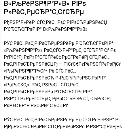
В«РљРёРЅР¶Р°Р»В» РїРѕ
Р»РёС‚РµСЂР°С‚СѓСЂРµ
РђРЅР°Р»РёР· СЃС‚РёС…РѕС‚РІРѕСЂРµРЅРёСЏ
Р‘СЂСЋСЃРѕРІР° В«РљРёРЅР¶Р°Р»В»
РЎС‚РёС…РѕС‚РІРѕСЂРµРЅРёРµ Р‘СЂСЋСЃРѕРІР°
«РљРёРЅР¶Р°Р»» РѕС‚СЃС‹Р»Р°РµС‚ СЃСЂР°Р·Сѓ Рє
РґРІСѓРј РєР»Р°СЃСЃРёС‡РµСЃРєРёРј СЃС‚РёС…
РѕС‚РІРѕСЂРµРЅРёСЏРј — РїСѓС€РєРёРЅСЃРєРѕРјСѓ
«РљРёРЅР¶Р°Р»Сѓ» Рё СЃС‚РёС…
РѕС‚РІРѕСЂРµРЅРёСЋ Р›РµСЂРјРѕРЅС‚РѕРІР°
«РџРѕСЌС‚». РћС‚ РЅРёС… СЃС‚РёС…
РѕС‚РІРѕСЂРµРЅРёРµ Р‘СЂСЋСЃРѕРІР°
РЅР°СЃР»РµРґСѓРµС‚ РјРµС‚СЂРёРєСѓ, СЂРёС‚Рј,
РѕР±СЂР°Р·РЅС‹Р№ СЂСЏРґ.
РЎС‚РёС…РѕС‚РІРѕСЂРµРЅРёРµ РџСѓС€РєРёРЅР° РІ
РјРµРЅСЊС€РµР№ СЃС‚РµРїРµРЅРё Р·РЅР°С‡РёРјРѕ