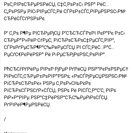
РѕС‚РІРѕСЂРµРЅРёСЏ, С‡С‚РѕР±С‹ РЅР° РёС…
С„РѕРЅРµ РІС‹РІРµСЃС‚Рё СЃРѕР±СЃС‚РІРµРЅРЅС‹Р№
СЂРёСЃСѓРЅРѕРє.
Р’ С‚Рѕ Р¶Рµ РІСЂРµРјСЏ Р‘СЂСЋСЃРѕРІ РєР°Рє Р±С‹
СЂРµР°Р»РёР·СѓРµС‚ РїСЂРѕСЂРѕС‡РµСЃС‚РІР°,
СЃРѕРґРµСЂР¶Р°С‰РёРµСЃСЏ РІ СЃС‚РёС…Р°С…
РџСѓС€РєРёРЅР° Рё Р›РµСЂРјРѕРЅС‚РѕРІР°.
РћСЂСѓРґРёРµ РІРѕР·РјРµР·РґРёСЏ РЅР°РєРѕРЅРµС†
РІРѕСЃС‚СЂРµР±РѕРІР°РЅРѕ; «РѕСЃРјРµСЏРЅРЅС‹Р№
РїСЂРѕСЂРѕРє» РЅРµ С‚РѕР»СЊРєРѕ
РїСЂРѕСЃРЅСѓР»СЃСЏ, РЅРѕ Рё РІСЃС‚Р°С‘С‚ РІРѕ
РіР»Р°РІРµ РЅР°С‡РёРЅР°СЋС‰РµРіРѕСЃСЏ
РґРІРёР¶РµРЅРёСЏ.
/