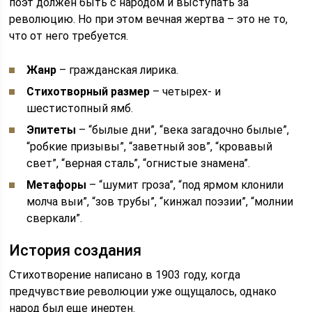
поэт должен быть с народом и выступать за
революцию. Но при этом вечная жертва – это не то,
что от него требуется.
Жанр
– гражданская лирика.
Стихотворный размер
– четырех- и
шестистопный ямб.
Эпитеты
– “былые дни”, “века загадочно былые”,
“робкие призывы”, “заветный зов”, “кровавый
свет”, “верная сталь”, “огнистые знамена”.
Метафоры
– “шумит гроза”, “под ярмом клонили
молча выи”, “зов трубы”, “кинжал поэзии”, “молнии
сверкали”.
История создания
Стихотворение написано в 1903 году, когда
предчувствие революции уже ощущалось, однако
народ был еще инертен.