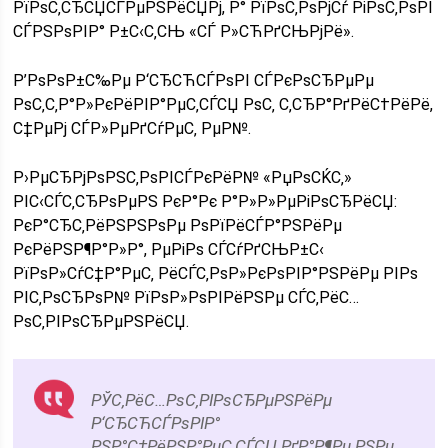
РїРѕС‚СЂСЏСЃРµРЅРёСЏРј, Р° РїРѕС‚РѕРјСѓ РіРѕС‚РѕРІ
СЃРЅРѕРІР° Р±С‹С‚СЊ «СЃ Р»СЋРґСЊРјРё».
Р’РѕРѕР±С‰Рµ Р‘СЂСЋСЃРѕРІ СЃРєРѕСЂРµРµ
РѕС‚С‚Р°Р»РєРёРІР°РµС‚СЃСЏ РѕС‚ С‚СЂР°РґРёС†РёРё,
С‡РµРј СЃР»РµРґСѓРµС‚ РµР№.
Р›РµСЂРјРѕРЅС‚РѕРІСЃРєРёР№ «РџРѕСЌС‚»
РІС‹СЃС‚СЂРѕРµРЅ РєР°Рє Р°Р»Р»РµРіРѕСЂРёСЏ:
РєР°СЂС‚РёРЅРЅРѕРµ РѕРїРёСЃР°РЅРёРµ
РєРёРЅР¶Р°Р»Р°, РµРіРѕ СЃСѓРґСЊР±С‹
РїРѕР»СѓС‡Р°РµС‚ РёСЃС‚РѕР»РєРѕРІР°РЅРёРµ РІРѕ
РІС‚РѕСЂРѕР№ РїРѕР»РѕРІРёРЅРµ СЃС‚РёС…
РѕС‚РІРѕСЂРµРЅРёСЏ.
РЎС‚РёС…РѕС‚РІРѕСЂРµРЅРёРµ
Р‘СЂСЋСЃРѕРІР°
РЅР°С‡РёРЅР°РµС‚СЃСЏ РґР°Р¶Рµ РЅРµ