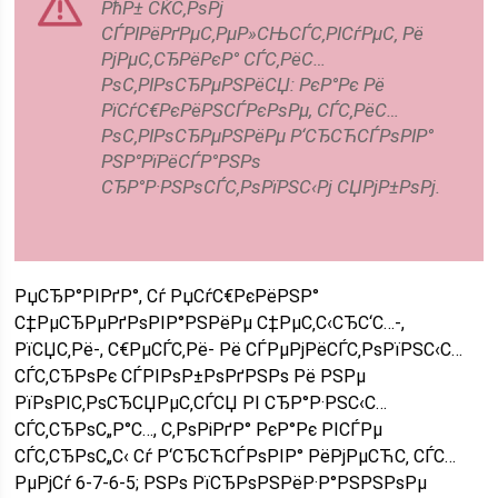
РћР± СЌС‚РѕРј
СЃРІРёРґРµС‚РµР»СЊСЃС‚РІСѓРµС‚ Рё
РјРµС‚СЂРёРєР° СЃС‚РёС…
РѕС‚РІРѕСЂРµРЅРёСЏ: РєР°Рє Рё
РїСѓС€РєРёРЅСЃРєРѕРµ, СЃС‚РёС…
РѕС‚РІРѕСЂРµРЅРёРµ Р‘СЂСЋСЃРѕРІР°
РЅР°РїРёСЃР°РЅРѕ
СЂР°Р·РЅРѕСЃС‚РѕРїРЅС‹Рј СЏРјР±РѕРј.
РџСЂР°РІРґР°, Сѓ РџСѓС€РєРёРЅР°
С‡РµСЂРµРґРѕРІР°РЅРёРµ С‡РµС‚С‹СЂС‘С…-,
РїСЏС‚Рё-, С€РµСЃС‚Рё- Рё СЃРµРјРёСЃС‚РѕРїРЅС‹С…
СЃС‚СЂРѕРє СЃРІРѕР±РѕРґРЅРѕ Рё РЅРµ
РїРѕРІС‚РѕСЂСЏРµС‚СЃСЏ РІ СЂР°Р·РЅС‹С…
СЃС‚СЂРѕС„Р°С…, С‚РѕРіРґР° РєР°Рє РІСЃРµ
СЃС‚СЂРѕС„С‹ Сѓ Р‘СЂСЋСЃРѕРІР° РёРјРµСЋС‚ СЃС…
РµРјСѓ 6-7-6-5; РЅРѕ РїСЂРѕРЅРёР·Р°РЅРЅРѕРµ