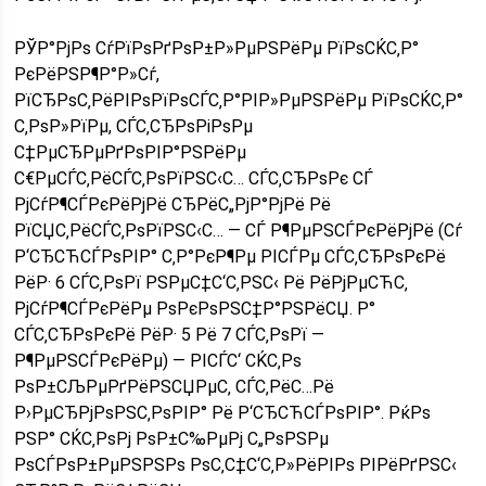
РЎР°РјРѕ СѓРїРѕРґРѕР±Р»РµРЅРёРµ РїРѕСЌС‚Р°
РєРёРЅР¶Р°Р»Сѓ,
РїСЂРѕС‚РёРІРѕРїРѕСЃС‚Р°РІР»РµРЅРёРµ РїРѕСЌС‚Р°
С‚РѕР»РїРµ, СЃС‚СЂРѕРіРѕРµ
С‡РµСЂРµРґРѕРІР°РЅРёРµ
С€РµСЃС‚РёСЃС‚РѕРїРЅС‹С… СЃС‚СЂРѕРє СЃ
РјСѓР¶СЃРєРёРјРё СЂРёС„РјР°РјРё Рё
РїСЏС‚РёСЃС‚РѕРїРЅС‹С… — СЃ Р¶РµРЅСЃРєРёРјРё (Сѓ
Р‘СЂСЋСЃРѕРІР° С‚Р°РєР¶Рµ РІСЃРµ СЃС‚СЂРѕРєРё
РёР· 6 СЃС‚РѕРї РЅРµС‡С‘С‚РЅС‹ Рё РёРјРµСЋС‚
РјСѓР¶СЃРєРёРµ РѕРєРѕРЅС‡Р°РЅРёСЏ. Р°
СЃС‚СЂРѕРєРё РёР· 5 Рё 7 СЃС‚РѕРї —
Р¶РµРЅСЃРєРёРµ) — РІСЃС‘ СЌС‚Рѕ
РѕР±СЉРµРґРёРЅСЏРµС‚ СЃС‚РёС…Рё
Р›РµСЂРјРѕРЅС‚РѕРІР° Рё Р‘СЂСЋСЃРѕРІР°. РќРѕ
РЅР° СЌС‚РѕРј РѕР±С‰РµРј С„РѕРЅРµ
РѕСЃРѕР±РµРЅРЅРѕ РѕС‚С‡С‘С‚Р»РёРІРѕ РІРёРґРЅС‹