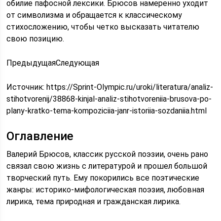
обилие пафосной лексики. Брюсов намеренно уходит
от символизма и обращается к классическому
стихосложению, чтобы четко высказать читателю
свою позицию.
ПредыдущаяСледующая
Источник:
https://Sprint-Olympic.ru/uroki/literatura/analiz-
stihotvorenij/38868-kinjal-analiz-stihotvoreniia-brusova-po-
plany-kratko-tema-kompoziciia-janr-istoriia-sozdaniia.html
Оглавление
Валерий Брюсов, классик русской поэзии, очень рано
связал свою жизнь с литературой и прошел большой
творческий путь. Ему покорились все поэтические
жанры: историко-мифологическая поэзия, любовная
лирика, тема природная и гражданская лирика.