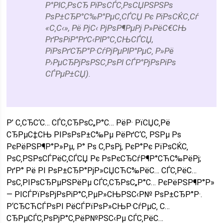
Р°РІС‚РѕСЂ РїРѕСЃС‚РѕСЏРЅРЅРѕ
РѕР±СЂР°С‰Р°РµС‚СЃСЏ Рє РїРѕСЌС‚Сѓ
«С‚С‹», Рё РјС‹ РјРѕР¶РµРј Р»РёС€СЊ
РґРѕРіР°РґС‹РІР°С‚СЊСЃСЏ,
РїРѕРґСЂР°Р·СѓРјРµРІР°РµС‚ Р»Рё
Р›РµСЂРјРѕРЅС‚РѕРІ СЃР°РјРѕРіРѕ
СЃРµР±СЏ).
Р’ С‚СЂС‘С… СЃС‚СЂРѕС„Р°С… РёР· РїСЏС‚Рё
СЂРµС‡СЊ РІРѕРѕР±С‰Рµ РёРґС‘С‚ РЅРµ Рѕ
РєРёРЅР¶Р°Р»Рµ, Р° Рѕ С‚РѕРј, РєР°Рє РїРѕСЌС‚
РѕС‚РЅРѕСЃРёС‚СЃСЏ Рє РѕРєСЂСѓР¶Р°СЋС‰РёРј;
РґР° Рё РІ РѕР±СЂР°РјР»СЏСЋС‰РёС… СЃС‚РёС…
РѕС‚РІРѕСЂРµРЅРёРµ СЃС‚СЂРѕС„Р°С… РєРёРЅР¶Р°Р»
— РІСЃРїРѕРјРѕРіР°С‚РµР»СЊРЅС‹Р№ РѕР±СЂР°Р·.
Р‘СЂСЋСЃРѕРІ РёСЃРїРѕР»СЊР·СѓРµС‚ С…
СЂРµСЃС‚РѕРјР°С‚РёР№РЅС‹Рµ СЃС‚РёС…