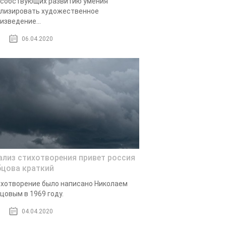
собствующих развитию умения
лизировать художественное
изведение...
06.04.2020
ализ стихотворения привет россия
бцова краткий
хотворение было написано Николаем
цовым в 1969 году.
04.04.2020