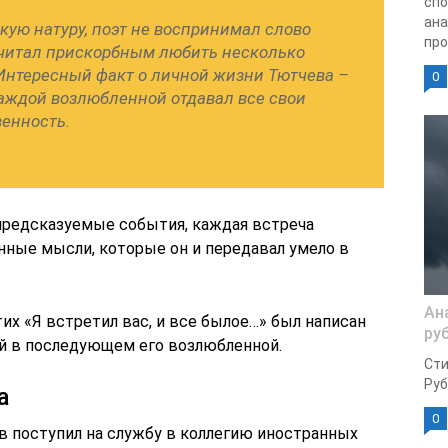
спо
ана
кую натуру, поэт не воспринимал слово
про
 считал прискорбным любить несколько
нтересный факт о личной жизни Тютчева –
0
каждой возлюбленной отдавал все свои
венность.
предсказуемые события, каждая встреча
нные мысли, которые он и передавал умело в
Ан
их «Я встретил вас, и все былое…» был написан
ру
й в последующем его возлюбленной.
Сти
Руб
а
0
в поступил на службу в коллегию иностранных