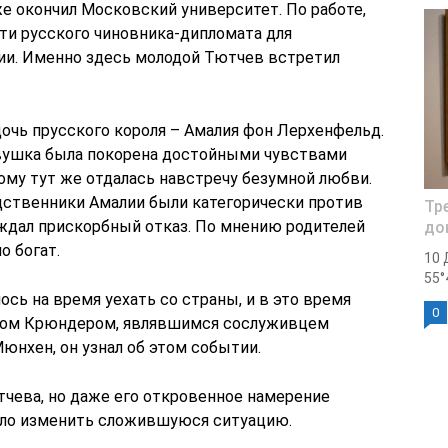
е окончил Московский университет. По работе,
ти русского чиновника-дипломата для
ии. Именно здесь молодой Тютчев встретил
дочь прусского короля – Амалия фон Лерхенфельд.
евушка была покорена достойными чувствами
ому тут же отдалась навстречу безумной любви.
одственники Амалии были категорически против
Тр
ждал прискорбный отказ. По мнению родителей
док
о богат.
10 
55°
сь на время уехать со страны, и в это время
0
оном Крюндером, являвшимся сослуживцем
юнхен, он узнал об этом событии.
тчева, но даже его откровенное намерение
огло изменить сложившуюся ситуацию.