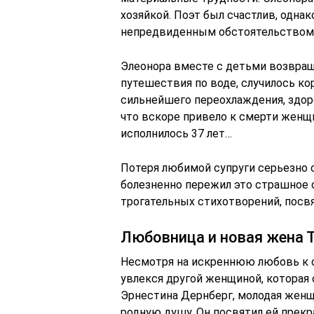
хозяйкой. Поэт был счастлив, однак
непредвиденным обстоятельством
Элеонора вместе с детьми возвраща
путешествия по воде, случилось кор
сильнейшего переохлаждения, здор
что вскоре привело к смерти женщ
исполнилось 37 лет…
Потеря любимой супруги серьезно о
болезненно пережил это страшное 
трогательных стихотворений, посв
Любовница и новая жена 
Несмотря на искреннюю любовь к с
увлекся другой женщиной, которая 
Эрнестина Дернберг, молодая женщ
родную душу. Он посвятил ей прек