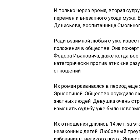
И только через время, вторая супр
перемен и внезапного ухода мужа. 
Денисьева, воспитанница Смольног
Ради взаимной любви с уже извест
положения в обществе. Она пожертв
Федора Ивановича, даже когда все
категорически против этих «не ра
отношений.
Их роман развивался в период еще
Эрнестиной. Общество осуждало лю
знатных людей. Девушка очень стра
изменить судьбу уже было невозм
Их отношения длились 14 лет, за э
незаконных детей. Любовный треу
избранницы великого поэта. Эрнест