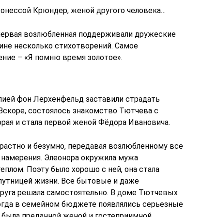
ронессой Крюндер, женой другого человека…
 первая возлюбленная поддерживали дружеские
ине несколько стихотворений. Самое
ение – «Я помню время золотое».
лией фон Лерхенфельд заставили страдать
 Вскоре, состоялось знакомство Тютчева с
рая и стала первой женой Фёдора Ивановича.
трастно и безумно, передавая возлюбленному все
 намерения. Элеонора окружила мужа
еплом. Поэту было хорошо с ней, она стала
путницей жизни. Все бытовые и даже
руга решала самостоятельно. В доме Тютчевых
когда в семейном бюджете появлялись серьезные
 была преданной женой и гостеприимной