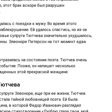
о, этот брак вскоре был разрушен
.
лась с поездки к мужу. Во время этого
аблекрушение. Ей удалось спастись, но из-за
овье супруги Тютчева значительно ухудшилось,
ины. Элеоноре Петерсон на тот момент едва
тразилась на состоянии поэта. Тютчев очень
событие. Позже, он напишет несколько
ященных этой прекрасной женщине.
Тютчева
упруге Элеоноре, еще при ее жизни, Тютчев
стала тайной любовницей поэта. Ей была
ина, в которой Федор Иванович разглядел
расное стихотворение «Люблю глаза твои, мой