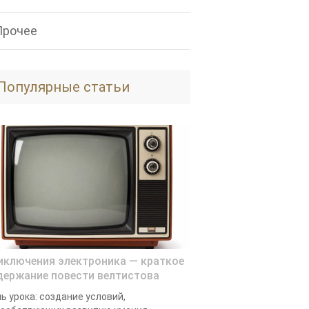
Прочее
Популярные статьи
иключения электроника — краткое
держание повести велтистова
ь урока: создание условий,