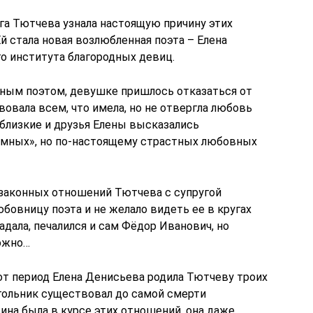
уга Тютчева узнала настоящую причину этих
Ей стала новая возлюбленная поэта – Елена
о института благородных девиц.
ным поэтом, девушке пришлось отказаться от
овала всем, что имела, но не отвергла любовь
 близкие и друзья Елены высказались
зумных», но по-настоящему страстных любовных
 законных отношений Тютчева с супругой
бовницу поэта и не желало видеть ее в кругах
дала, печалился и сам Фёдор Иванович, но
ожно…
тот период Елена Денисьева родила Тютчеву троих
гольник существовал до самой смерти
ина была в курсе этих отношений, она даже