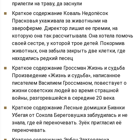
прилегли на траву, да заснули
Краткое содержание Коваль Недопёсок
Прасковья ухаживала за животными на
звероферме. Директор лишил ее премии, на
которую она так рассчитывала. Она хотела помочь
своей сестре, у которой трое детей. Покормив
животных, она забыла закрыть две клетки, где
находились редкий песец
Краткое содержание Гроссман Жизнь и судьба
Произведение «Жизнь и судьба», написанное
писателем Василием Гроссманом, повествует о
жизни советских людей во время страшной
войны, разгоревшейся в середине 20 века.
Краткое содержание Лесные домишки Бианки
Убегая от Сокола Береговушка заблудилась и не
знала, где ей переночевать. Зуёк пригласил её
переночевать.
Краткое содержание Эрбен Златовласка