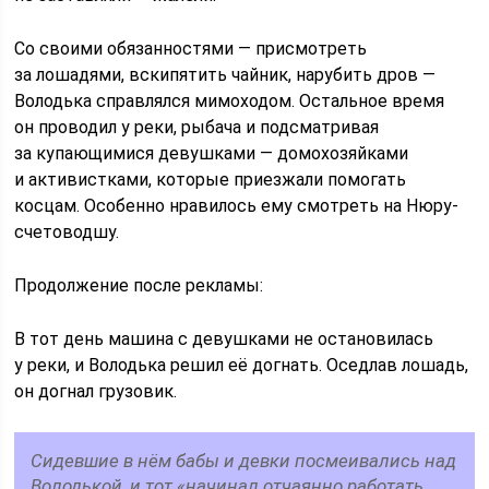
Со своими обязанностями — присмотреть
за лошадями, вскипятить чайник, нарубить дров —
Володька справлялся мимоходом. Остальное время
он проводил у реки, рыбача и подсматривая
за купающимися девушками — домохозяйками
и активистками, которые приезжали помогать
косцам. Особенно нравилось ему смотреть на Нюру-
счетоводшу.
Продолжение после рекламы:
В тот день машина с девушками не остановилась
у реки, и Володька решил её догнать. Оседлав лошадь,
он догнал грузовик.
Сидевшие в нём бабы и девки посмеивались над
Володькой, и тот «начинал отчаянно работать