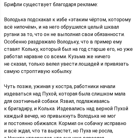
Брифли существует благодаря рекламе:
Володька подскакал к избе «этаким чёртом, которому
всё нипочём», и на него обрушился целый шквал
ругани за то, что он не выполнил свои обязанности.
Особенно раздражало Володьку, что в пример ему
ставят Кольку, который был на год старше его, но уже
работал наравне со всеми. Кузьма же ничего
не сказал, только велел увести лошадей и привязать
самую строптивую кобылку.
Чуть позже, ужиная у костра, работники начали
издеваться над Пухой, которая была слишком мала
для охотничьей собаки. Язвил, подлаживаясь
к бригадиру, и Колька. Издевались над верной Пухой
каждый вечер, но привыкнуть Володька не мог
и постоянно обижался. Кормил он собачку исправно
и всё ждал, что та вырастет, но Пуха не росла,