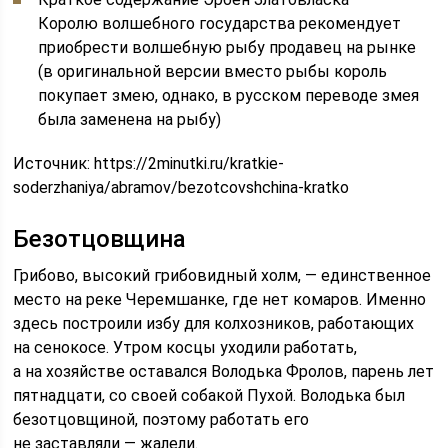
Королю волшебного государства рекомендует
приобрести волшебную рыбу продавец на рынке
(в оригинальной версии вместо рыбы король
покупает змею, однако, в русском переводе змея
была заменена на рыбу)
Источник:
https://2minutki.ru/kratkie-
soderzhaniya/abramov/bezotcovshchina-kratko
Безотцовщина
Грибово, высокий грибовидный холм, — единственное
место на реке Черемшанке, где нет комаров. Именно
здесь построили избу для колхозников, работающих
на сенокосе. Утром косцы уходили работать,
а на хозяйстве оставался Володька Фролов, парень лет
пятнадцати, со своей собакой Пухой. Володька был
безотцовщиной, поэтому работать его
не заставляли — жалели.