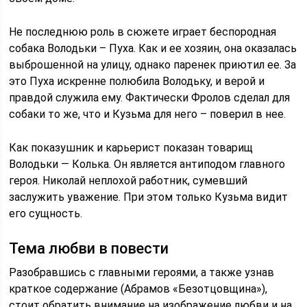
Не последнюю роль в сюжете играет беспородная
собака Володьки – Пуха. Как и ее хозяин, она оказалась
выброшенной на улицу, однако паренек приютил ее. За
это Пуха искренне полюбила Володьку, и верой и
правдой служила ему. Фактически Фролов сделал для
собаки то же, что и Кузьма для него – поверил в нее.
Как показушник и карьерист показан товарищ
Володьки — Колька. Он является антиподом главного
героя. Николай неплохой работник, сумевший
заслужить уважение. При этом только Кузьма видит
его сущность.
Тема любви в повести
Разобравшись с главными героями, а также узнав
краткое содержание (Абрамов «Безотцовщина»),
стоит обратить внимание на изображение любви и на