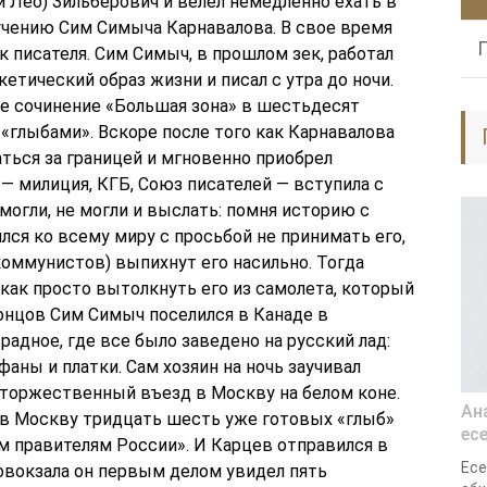
 Лео) Зильберович и велел немедленно ехать в
ручению Сим Симыча Карнавалова. В свое время
 писателя. Сим Симыч, в прошлом зек, работал
кетический образ жизни и писал с утра до ночи.
е сочинение «Большая зона» в шестьдесят
«глыбами». Вскоре после того как Карнавалова
аться за границей и мгновенно приобрел
 — милиция, КГБ, Союз писателей — вступила с
 могли, не могли и выслать: помня историю с
ся ко всему миру с просьбой не принимать его,
 коммунистов) выпихнут его насильно. Тогда
 как просто вытолкнуть его из самолета, который
концов Сим Симыч поселился в Канаде в
адное, где все было заведено на русский лад:
аны и платки. Сам хозяин на ночь заучивал
л торжественный въезд в Москву на белом коне.
Ан
 в Москву тридцать шесть уже готовых «глыб»
ес
 правителям России». И Карцев отправился в
Есе
овокзала он первым делом увидел пять