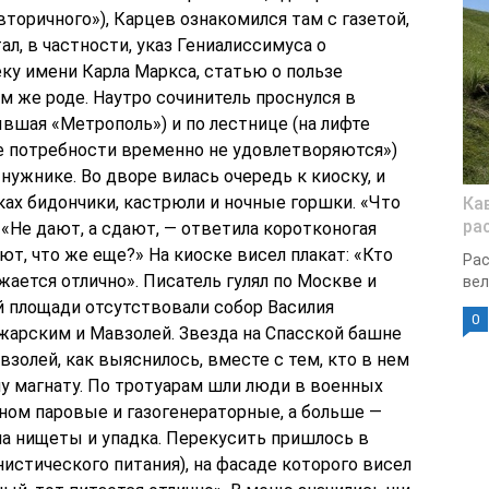
вторичного»), Карцев ознакомился там с газетой,
ал, в частности, указ Гениалиссимуса о
ку имени Карла Маркса, статью о пользе
м же роде. Наутро сочинитель проснулся в
вшая «Метрополь») и по лестнице (на лифте
е потребности временно не удовлетворяются»)
 нужнике. Во дворе вилась очередь к киоску, и
ах бидончики, кастрюли и ночные горшки. «Что
Ка
ра
«Не дают, а сдают, — ответила коротконогая
ают, что же еще?» На киоске висел плакат: «Кто
Рас
жается отлично». Писатель гулял по Москве и
вел
й площади отсутствовали собор Василия
0
жарским и Мавзолей. Звезда на Спасской башне
авзолей, как выяснилось, вместе с тем, кто в нем
у магнату. По тротуарам шли люди в военных
ном паровые и газогенераторные, а больше —
на нищеты и упадка. Перекусить пришлось в
истического питания), на фасаде которого висел