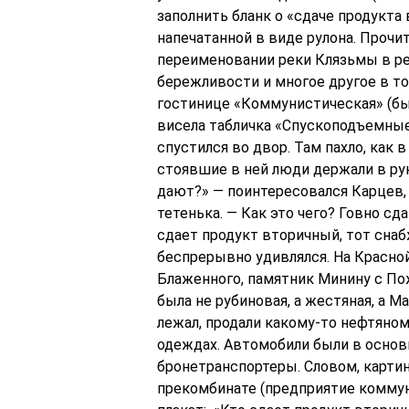
заполнить бланк о «сдаче продукта 
напечатанной в виде рулона. Прочит
переименовании реки Клязьмы в ре
бережливости и многое другое в то
гостинице «Коммунистическая» (бы
висела табличка «Спускоподъемны
спустился во двор. Там пахло, как в
стоявшие в ней люди держали в рук
дают?» — поинтересовался Карцев, 
тетенька. — Как это чего? Говно сд
сдает продукт вторичный, тот снаб
беспрерывно удивлялся. На Красно
Блаженного, памятник Минину с По
была не рубиновая, а жестяная, а М
лежал, продали какому-то нефтяном
одеждах. Автомобили были в основ
бронетранспортеры. Словом, карти
прекомбинате (предприятие коммун