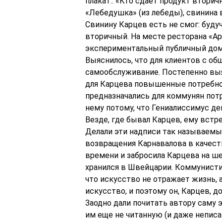
плакат:. «Кто сдает продукт вторич
«Лебедушка» (из лебеды), свинина в
Свинину Карцев есть не смог: буду
вторичный. На месте ресторана «А
экспериментальный публичный дом.
Выяснилось, что для клиентов с о
самообслуживание. Постепенно выя
для Карцева повышенные потребност
предназначались для коммунян пот
нему потому, что Гениалиссимус д
Везде, где бывал Карцев, ему встр
Делали эти надписи так называемы
возвращения Карнавалова в качеств
времени и забросила Карцева на ше
хранился в Швейцарии. Коммунисти
что искусство не отражает жизнь, 
искусство, и поэтому он, Карцев, 
Заодно дали почитать автору саму 
им еще не читанную (и даже неписа