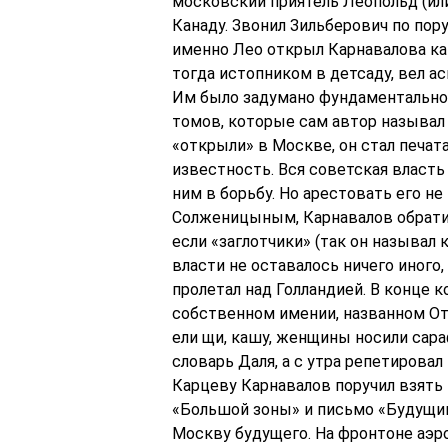
московский приятель Леопольд (или
Канаду. Звонил Зильберович по по
именно Лео открыл Карнавалова как
тогда истопником в детсаду, вел ас
Им было задумано фундаментально
томов, которые сам автор называл 
«открыли» в Москве, он стал печат
известность. Вся советская власть
ним в борьбу. Но арестовать его не
Солженицыным, Карнавалов обратил
если «заглотчики» (так он называл
власти не оставалось ничего иного,
пролетал над Голландией. В конце 
собственном имении, названном Отр
ели щи, кашу, женщины носили сараф
словарь Даля, а с утра репетирова
Карцеву Карнавалов поручил взять
«Большой зоны» и письмо «Будущим
Москву будущего. На фронтоне аэр