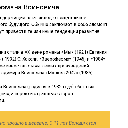
 романа Войновича
содержащий негативное, отрицательное
кого будущего. Обычно заключает в себе элемент
ут привести те или иные тенденции развития
ии стали в ХХ веке романы «Мы» (1921) Евгения
 1932) О. Хаксли, «Звероферма» (1945) и «1984»
олее известных и читаемых произведений
ладимира Войновича «Москва 2042» (1986).
Войновича (родился в 1932 году) обогатил
дных, а порою и страшных сторон
и.
но прошло в деревне. С 11 лет Володя стал