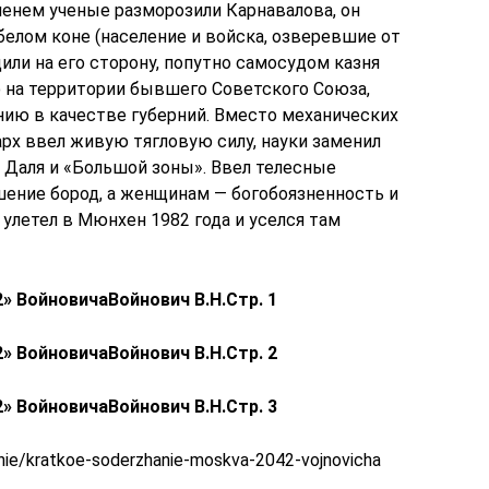
менем ученые разморозили Карнавалова, он
елом коне (население и войска, озверевшие от
ли на его сторону, попутно самосудом казня
ю на территории бывшего Советского Союза,
ию в качестве губерний. Вместо механических
х ввел живую тягловую силу, науки заменил
 Даля и «Большой зоны». Ввел телесные
шение бород, а женщинам — богобоязненность и
улетел в Мюнхен 1982 года и уселся там
2» Войновича
Войнович В.Н.
Стр. 1
2» Войновича
Войнович В.Н.
Стр. 2
2» Войновича
Войнович В.Н.
Стр. 3
enie/kratkoe-soderzhanie-moskva-2042-vojnovicha