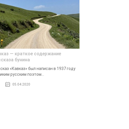
вказ — краткое содержание
ссказа бунина
сказ «Кавказ» был написан в 1937 году
иким русским поэтом...
05.04.2020