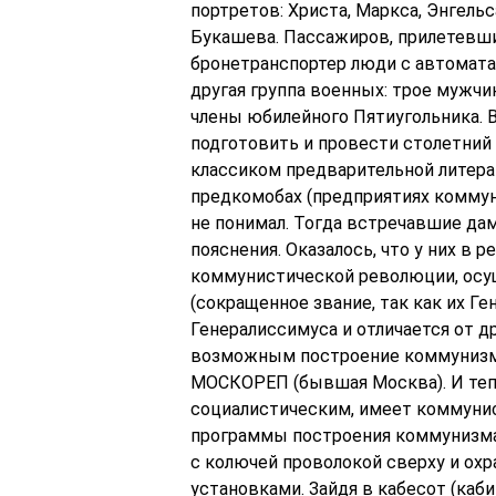
портретов: Христа, Маркса, Энгель
Букашева. Пассажиров, прилетевши
бронетранспортер люди с автоматам
другая группа военных: трое мужч
члены юбилейного Пятиугольника. 
подготовить и провести столетний 
классиком предварительной литера
предкомобах (предприятиях коммун
не понимал. Тогда встречавшие да
пояснения. Оказалось, что у них в 
коммунистической революции, осу
(сокращенное звание, так как их Г
Генералиссимуса и отличается от д
возможным построение коммунизма
МОСКОРЕП (бывшая Москва). И тепе
социалистическим, имеет коммуни
программы построения коммунизма
с колючей проволокой сверху и о
установками. Зайдя в кабесот (каб