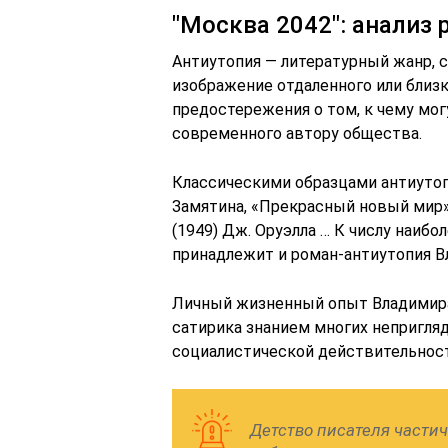
"Москва 2042": анализ
Антиутопия — литературный жанр, 
изображение отдаленного или близ
предостережения о том, к чему мог
современного автору общества.
Классическими образцами антиутоп
Замятина, «Прекрасный новый мир» (
(1949) Дж. Оруэлла … К числу наиб
принадлежит и роман-антиутопия В
Личный жизненный опыт Владимира 
сатирика знанием многих непригля
социалистической действительност
Детство писателя частич