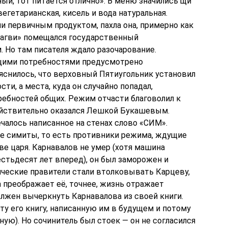
ный, тот питается отлично». В меню значились щи
егетарианская, кисель и вода натуральная.
чи первичным продуктом, пахла она, примерно как
рагви» помещался государственный
 Но там писателя ждало разочарование.
бщими потребностями предусмотрено
снилось, что верховный Пятиугольник установил
и, а места, куда он случайно попадал,
ребностей общих. Режим отчасти благоволил к
ействительно оказался Лешкой Букашевым.
ечалось написанное на стенах слово «СИМ».
е симиты, то есть противники режима, ждущие
е царя. Карнавалов не умер (хотя машина
стьдесят лет вперед), он был заморожен и
ческие правители стали втолковывать Карцеву,
а преображает её, точнее, жизнь отражает
должен вычеркнуть Карнавалова из своей книги.
эту его книгу, написанную им в будущем и потому
ную). Но сочинитель был стоек — он не согласился