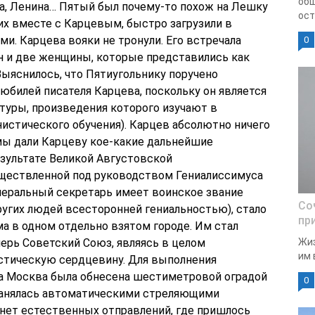
общ
са, Ленина… Пятый был почему-то похож на Лешку
ост
х вместе с Карцевым, быстро загрузили в
и. Карцева вояки не тронули. Его встречала
0
ин и две женщины, которые представились как
Выяснилось, что Пятиугольнику поручено
юбилей писателя Карцева, поскольку он является
туры, произведения которого изучают в
истического обучения). Карцев абсолютно ничего
мы дали Карцеву кое-какие дальнейшие
результате Великой Августовской
ществленной под руководством Гениалиссимуса
енеральный секретарь имеет воинское звание
Со
ругих людей всесторонней гениальностью), стало
пр
 в одном отдельно взятом городе. Им стал
рь Советский Союз, являясь в целом
Жиз
им 
стическую сердцевину. Для выполнения
 Москва была обнесена шестиметровой оградой
0
хранялась автоматическими стреляющими
инет естественных отправлений, где пришлось