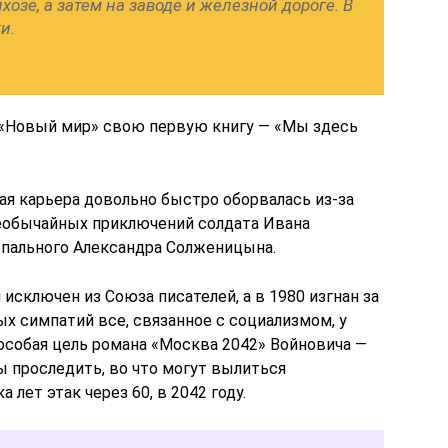
хозе, а затем на заводе и железной дороге. В
и.
е «Новый мир» свою первую книгу — «Мы здесь
ая карьера довольно быстро оборвалась из-за
еобычайных приключений солдата Ивана
опального Александра Солженицына.
исключен из Союза писателей, а в 1980 изгнан за
ых симпатий все, связанное с социализмом, у
особая цель романа «Москва 2042» Войновича —
 проследить, во что могут вылиться
 лет этак через 60, в 2042 году.