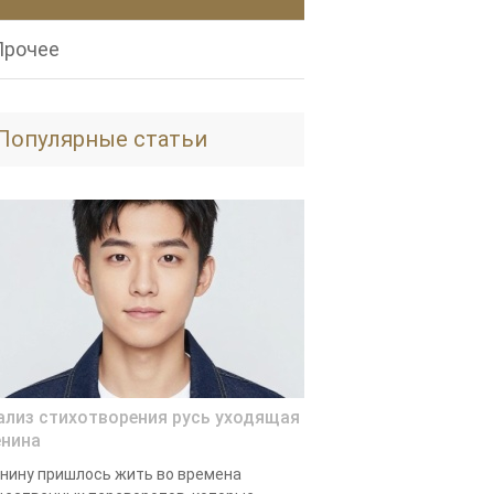
Прочее
Популярные статьи
ализ стихотворения русь уходящая
енина
нину пришлось жить во времена