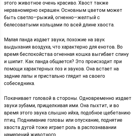
этого животное очень красиво. Хвост также
неравномерно окрашен. Основным цветом может
быть светло—рыжий, огненно—желтый с
белесоватыми кольцами по всей длине хвоста.
Малая панда издает звуки, похожие на звук
выдыхания воздуха, что характерно для енотов. Во
время беспокойства огненная кошка выгибает спину
и шипит. Как панда общается? Это происходит при
помощи характерных поз и звуков. Она встает на
задние лапы и пристально глядит на своего
собеседника.
Покачивает головой в стороны. Одновременно издает
звуки зубами, прищелкивая ими. Она пыхтит, и во
время этого звука слышно ийха, подобное щебетанию
птиц. Поднимание головы или опускание, поднятие
хвоста дугой тоже играет роль в распознавании
намерений животного.