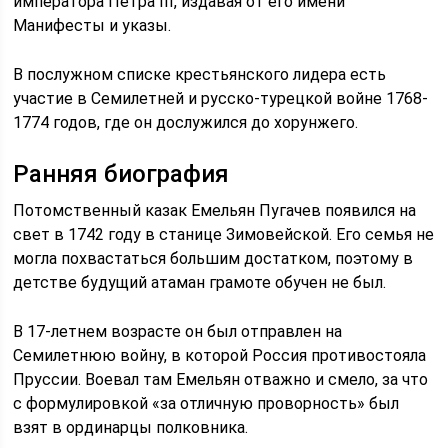
императора Петра III, издавая от его имени
Манифесты и указы.
В послужном списке крестьянского лидера есть
участие в Семилетней и русско-турецкой войне 1768-
1774 годов, где он дослужился до хорунжего.
Ранняя биография
Потомственный казак Емельян Пугачев появился на
свет в 1742 году в станице Зимовейской. Его семья не
могла похвастаться большим достатком, поэтому в
детстве будущий атаман грамоте обучен не был.
В 17-летнем возрасте он был отправлен на
Семилетнюю войну, в которой Россия противостояла
Пруссии. Воевал там Емельян отважно и смело, за что
с формулировкой «за отличную проворность» был
взят в ординарцы полковника.