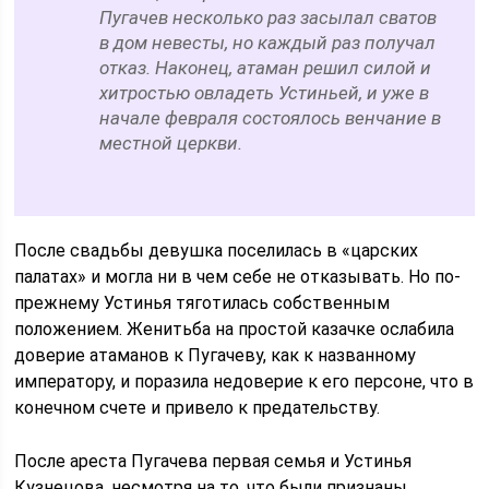
Пугачев несколько раз засылал сватов
в дом невесты, но каждый раз получал
отказ. Наконец, атаман решил силой и
хитростью овладеть Устиньей, и уже в
начале февраля состоялось венчание в
местной церкви.
После свадьбы девушка поселилась в «царских
палатах» и могла ни в чем себе не отказывать. Но по-
прежнему Устинья тяготилась собственным
положением. Женитьба на простой казачке ослабила
доверие атаманов к Пугачеву, как к названному
императору, и поразила недоверие к его персоне, что в
конечном счете и привело к предательству.
После ареста Пугачева первая семья и Устинья
Кузнецова, несмотря на то, что были признаны