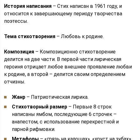
История написания
– Стих написан в 1961 году, и
относится к завершающему периоду творчества
поэтессы.
Тема стихотворения
– Любовь к родине.
Композиция
– Композиционно стихотворение
делится на две части. В первой части лирическая
героиня отрицает любое внешнее проявление любви
к родине, а второй – делится своим определением
отчизны.
Жанр
– Патриотическая лирика.
Стихотворный размер
– Первые 8 строк
написаны ямбом, последующие 6 строчек –
анапестом, с использование перекрестной и
парной рифмовки.
Метафоры
– «грязь на калошах», «хруст на зубах».