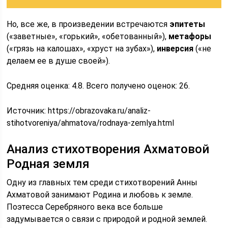
Но, все же, в произведении встречаются
эпитеты
(«заветные», «горький», «обетованный»),
метафоры
(«грязь на калошах», «хруст на зубах»),
инверсия
(«не
делаем ее в душе своей»).
Средняя оценка: 4.8. Всего получено оценок: 26.
Источник:
https://obrazovaka.ru/analiz-
stihotvoreniya/ahmatova/rodnaya-zemlya.html
Анализ стихотворения Ахматовой
Родная земля
Одну из главных тем среди стихотворений Анны
Ахматовой занимают Родина и любовь к земле.
Поэтесса Серебряного века все больше
задумывается о связи с природой и родной землей.