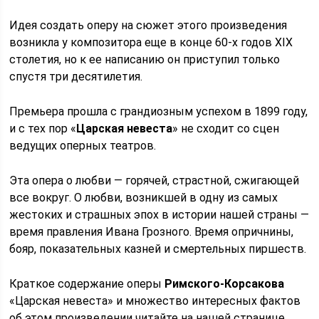
Идея создать оперу на сюжет этого произведения
возникла у композитора еще в конце 60-х годов XIX
столетия, но к ее написанию он приступил только
спустя три десятилетия.
Премьера прошла с грандиозным успехом в 1899 году,
и с тех пор «
Царская невеста
» не сходит со сцен
ведущих оперных театров.
Эта опера о любви — горячей, страстной, сжигающей
все вокруг. О любви, возникшей в одну из самых
жестоких и страшных эпох в истории нашей страны —
время правления Ивана Грозного. Время опричнины,
бояр, показательных казней и смертельных пиршеств.
Краткое содержание оперы
Римского-Корсакова
«Царская невеста» и множество интересных фактов
об этом произведении читайте на нашей странице.