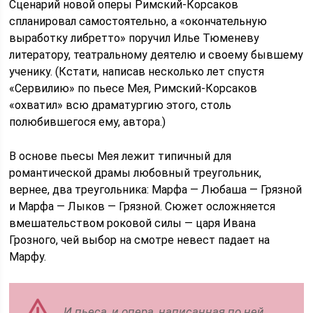
Сценарий новой оперы Римский-Корсаков
спланировал самостоятельно, а «окончательную
выработку либретто» поручил Илье Тюменеву
литератору, театральному деятелю и своему бывшему
ученику. (Кстати, написав несколько лет спустя
«Сервилию» по пьесе Мея, Римский-Корсаков
«охватил» всю драматургию этого, столь
полюбившегося ему, автора.)
В основе пьесы Мея лежит типичный для
романтической драмы любовный треугольник,
вернее, два треугольника: Марфа — Любаша — Грязной
и Марфа — Лыков — Грязной. Сюжет осложняется
вмешательством роковой силы — царя Ивана
Грозного, чей выбор на смотре невест падает на
Марфу.
И пьеса, и опера, написанная по ней,