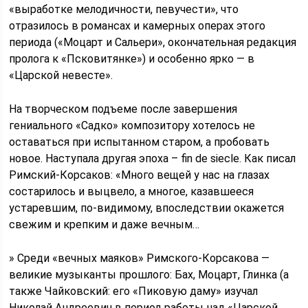
«выработке мелодичности, певучести», что
отразилось в романсах и камерных операх этого
периода («Моцарт и Сальери», окончательная редакция
пролога к «Псковитянке») и особенно ярко — в
«Царской невесте».
На творческом подъеме после завершения
гениального «Садко» композитору хотелось не
оставаться при испытанном старом, а пробовать
новое. Наступала другая эпоха – fin de siecle. Как писал
Римский-Корсаков: «Много вещей у нас на глазах
состарилось и выцвело, а многое, казавшееся
устаревшим, по-видимому, впоследствии окажется
свежим и крепким и даже вечным…
» Среди «вечных маяков» Римского-Корсакова —
великие музыканты прошлого: Бах, Моцарт, Глинка (а
также Чайковский: его «Пиковую даму» изучал
Николай Андреевич в период работы над «Царской