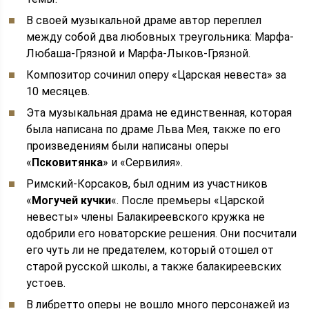
В своей музыкальной драме автор переплел
между собой два любовных треугольника: Марфа-
Любаша-Грязной и Марфа-Лыков-Грязной.
Композитор сочинил оперу «Царская невеста» за
10 месяцев.
Эта музыкальная драма не единственная, которая
была написана по драме Льва Мея, также по его
произведениям были написаны оперы
«
Псковитянка
» и «Сервилия».
Римский-Корсаков, был одним из участников
«
Могучей кучки
«. После премьеры «Царской
невесты» члены Балакиреевского кружка не
одобрили его новаторские решения. Они посчитали
его чуть ли не предателем, который отошел от
старой русской школы, а также балакиреевских
устоев.
В либретто оперы не вошло много персонажей из