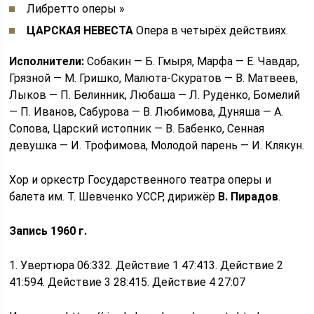
Либретто оперы »
ЦАРСКАЯ НЕВЕСТА
Опера в четырёх действиях.
Исполнители:
Собакин — Б. Гмыря, Марфа — Е. Чавдар,
Грязной — М. Гришко, Малюта-Скуратов — В. Матвеев,
Лыков — П. Белинник, Любаша — Л. Руденко, Бомелий
— П. Иванов, Сабурова — В. Любимова, Дуняша — А.
Сопова, Царский истопник — В. Бабенко, Сенная
девушка — И. Трофимова, Молодой парень — И. Клякун.
Хор и оркестр Государственного театра оперы и
балета им. Т. Шевченко УССР, дирижёр
В. Пирадов
.
Запись 1960 г.
1. Увертюра 06:332. Действие 1 47:413. Действие 2
41:594. Действие 3 28:415. Действие 4 27:07