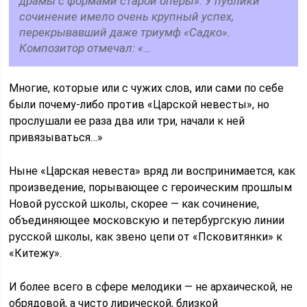
драмы с формами старой оперы». У публики
сочинение имело очень крупный успех,
перекрывавший даже триумф «Садко».
Композитор отмечал: «…
Многие, которые или с чужих слов, или сами по себе
были почему-либо против «Царской невесты», но
прослушали ее раза два или три, начали к ней
привязываться…»
Ныне «Царская невеста» вряд ли воспринимается, как
произведение, порывающее с героическим прошлым
Новой русской школы, скорее — как сочинение,
объединяющее московскую и петербургскую линии
русской школы, как звено цепи от «Псковитянки» к
«Китежу».
И более всего в сфере мелодики — не архаической, не
обрядовой, а чисто лирической, близкой