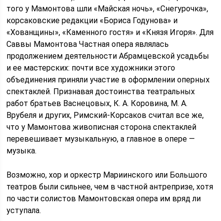
того у Мамонтова шли «Майская ночь», «Снегурочка»,
корсаковские редакции «Бориса Годунова» и
«Хованщины», «Каменного гостя» и «Князя Игоря». Для
Саввы Мамонтова Частная опера являлась
продолжением деятельности Абрамцевской усадьбы
и ее мастерских: почти все художники этого
объединения приняли участие в оформлении оперных
спектаклей. Признавая достоинства театральных
работ братьев Васнецовых, К. А. Коровина, М. А.
Врубеля и других, Римский-Корсаков считал все же,
что у Мамонтова живописная сторона спектаклей
перевешивает музыкальную, а главное в опере —
музыка.
Возможно, хор и оркестр Мариинского или Большого
театров были сильнее, чем в частной антрепризе, хотя
по части солистов Мамонтовская опера им вряд ли
уступала.