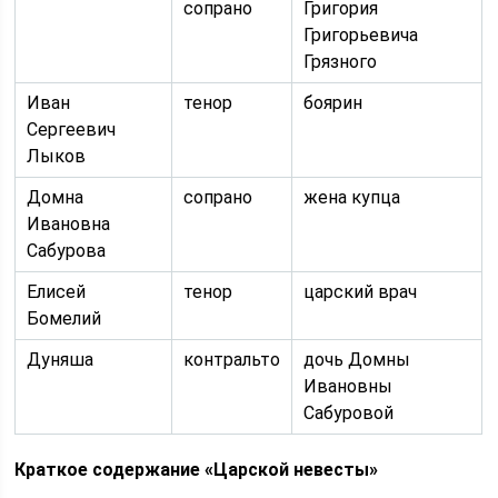
сопрано
Григория
Григорьевича
Грязного
Иван
тенор
боярин
Сергеевич
Лыков
Домна
сопрано
жена купца
Ивановна
Сабурова
Елисей
тенор
царский врач
Бомелий
Дуняша
контральто
дочь Домны
Ивановны
Сабуровой
Краткое содержание «Царской невесты»