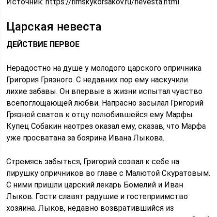
Источник:
https://rimskykorsakov.ru/nevesta.html
Царская невеста
ДЕЙСТВИЕ ПЕРВОЕ
Нерадостно на душе у молодого царского опричника
Григория Грязного. С недавних пор ему наскучили
лихие забавы. Он впервые в жизни испытал чувство
всепоглощающей любви. Напрасно засылал Григорий
Грязной сватов к отцу полюбившейся ему Марфы.
Купец Собакин наотрез оказал ему, сказав, что Марфа
уже просватана за боярина Ивана Лыкова.
Стремясь забыться, Григорий созвал к себе на
пирушку опричников во главе с Малютой Скуратовым.
С ними пришли царский лекарь Бомелий и Иван
Лыков. Гости славят радушие и гостеприимство
хозяина. Лыков, недавно возвратившийся из