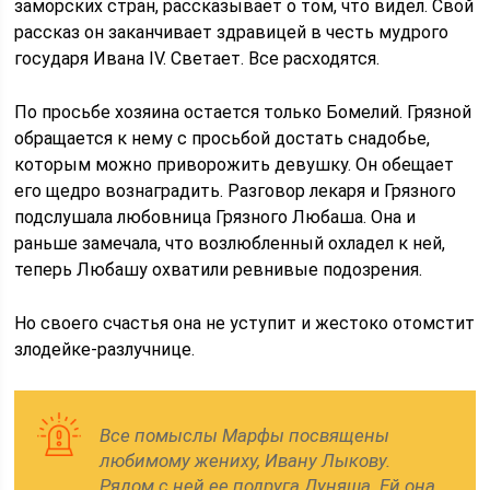
заморских стран, рассказывает о том, что видел. Свой
рассказ он заканчивает здравицей в честь мудрого
государя Ивана IV. Светает. Все расходятся.
По просьбе хозяина остается только Бомелий. Грязной
обращается к нему с просьбой достать снадобье,
которым можно приворожить девушку. Он обещает
его щедро вознаградить. Разговор лекаря и Грязного
подслушала любовница Грязного Любаша. Она и
раньше замечала, что возлюбленный охладел к ней,
теперь Любашу охватили ревнивые подозрения.
Но своего счастья она не уступит и жестоко отомстит
злодейке-разлучнице.
Все помыслы Марфы посвящены
любимому жениху, Ивану Лыкову.
Рядом с ней ее подруга Дуняша. Ей она