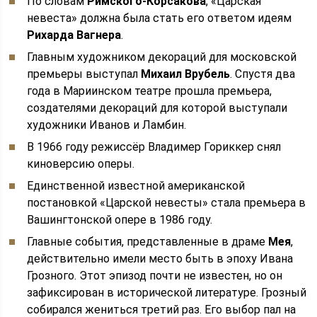
По словам
Римского-Корсакова
, «Царская
невеста» должна была стать его ответом идеям
Рихарда Вагнера
.
Главным художником декораций для московской
премьеры выступал
Михаил Врубель
. Спустя два
года в Мариинском театре прошла премьера,
создателями декораций для которой выступали
художники Иванов и Ламбин.
В 1966 году режиссёр Владимер Гориккер снял
киноверсию оперы.
Единственной известной американской
постановкой «Царской невесты» стала премьера в
Вашингтонской опере в 1986 году.
Главные события, представленные в драме
Мея
,
действительно имели место быть в эпоху Ивана
Грозного. Этот эпизод почти не известен, но он
зафиксирован в исторической литературе. Грозный
собирался жениться третий раз. Его выбор пал на