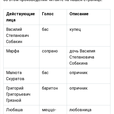
Действующие
Голос
Описание
лица
Василий
бас
купец
Степанович
Собакин
Марфа
сопрано
дочь Василия
Степановича
Собакина
Малюта
бас
опричник
Скуратов
Григорий
баритон
опричник
Григорьевич
Грязной
Любаша
меццо-
любовница