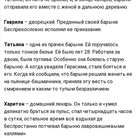
отправила его вместе с женой в дальнюю деревню.
Гаврила
– дворецкий. Преданный своей барыне.
Беспрекословно исполнял ее приказания.
Татьяна
– одна из прачек барыни. Ей поручалось
только тонкое белье. Ей было лет 28. Работала за
двоих, была пуглива. Особенно она боялась старую
барыню. А когда увидела Герасима, стала бояться и
его. Когда ей сообщили, что барыня решила женить ее
на пьянице-башмачнике, приняла эту весть со
смирением и каким-то тупым безразличием.
Харитон
– домашний лекарь. Он только и «умел
деликатно браться за пульс, спал четырнадцать часов
в сутки, остальное время всё вздыхал да
беспрестанно потчевал барыню лавровишневыми
каплями».