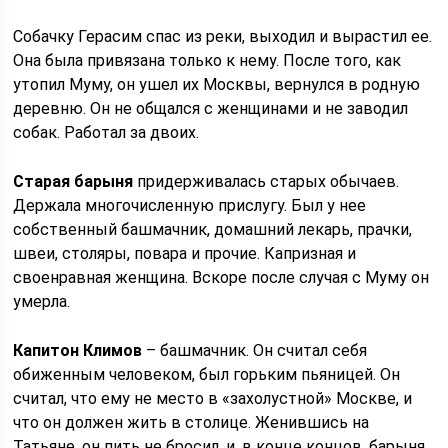
Собачку Герасим спас из реки, выходил и вырастил ее.
Она была привязана только к нему. После того, как
утопил Муму, он ушел их Москвы, вернулся в родную
деревню. Он не общался с женщинами и не заводил
собак. Работал за двоих.
Старая барыня
придерживалась старых обычаев.
Держала многочисленную прислугу. Был у нее
собственный башмачник, домашний лекарь, прачки,
швеи, столяры, повара и прочие. Капризная и
своенравная женщина. Вскоре после случая с Муму он
умерла.
Капитон Климов
– башмачник. Он считал себя
обиженным человеком, был горьким пьяницей. Он
считал, что ему не место в «захолустной» Москве, и
что он должен жить в столице. Женившись на
Татьяне, он пить не бросил, и, в конце концов, барыня