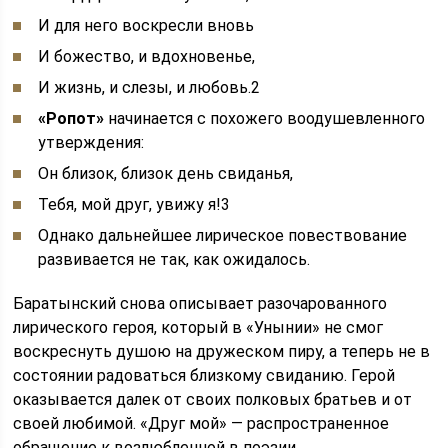
И для него воскресли вновь
И божество, и вдохновенье,
И жизнь, и слезы, и любовь.2
«Ропот»
начинается с похожего воодушевленного
утверждения:
Он близок, близок день свиданья,
Тебя, мой друг, увижу я!3
Однако дальнейшее лирическое повествование
развивается не так, как ожидалось.
Баратынский снова описывает разочарованного
лирического героя, который в «Унынии» не смог
воскреснуть душою на дружеском пиру, а теперь не в
состоянии радоваться близкому свиданию. Герой
оказывается далек от своих полковых братьев и от
своей любимой. «Друг мой» — распространенное
обращение к возлюбленной в поэзии.