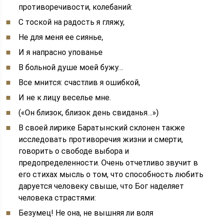
противоречивости, колебаний:
С тоской на радость я гляжу,
Не для меня ее сиянье,
И я напрасно упованье
В больной душе моей бужу…
Все мнится: счастлив я ошибкой,
И не к лицу веселье мне.
(«Он близок, близок день свиданья…»)
В своей лирике Баратынский склонен также
исследовать противоречия жизни и смерти,
говорить о свободе выбора и
предопределенности. Очень отчетливо звучит в
его стихах мысль о том, что способность любить
даруется человеку свыше, что Бог наделяет
человека страстями:
Безумец! Не она, не вышняя ли воля