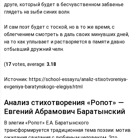
друге, который будет в бесчувственном забвенье
глядеть на зыби синих волн.
И сам поэт будет с тоской, но в то же время, с
облегчением смотреть в даль своих минувших дней,
на то как уплывает и растворяется в памяти давно
отбывший дружний челн.
(
17
votes, average:
3.18
Источник:
https://school-essay.ru/analiz-stixotvoreniya-
evgeniya-baratynskogo-elegiya.html
Анализ стихотворения «Ропот» —
Евгений Абрамович Баратынский
В элегии «Ропот» Е.А. Баратынского
трансформируется традиционная тема поэзии: мотив
ожидания свидания с любимым человеком. Это