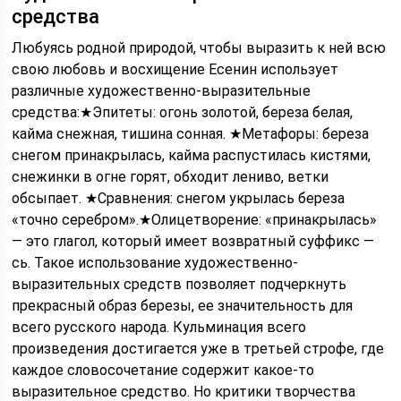
средства
Любуясь родной природой, чтобы выразить к ней всю
свою любовь и восхищение Есенин использует
различные художественно-выразительные
средства:★Эпитеты: огонь золотой, береза белая,
кайма снежная, тишина сонная. ★Метафоры: береза
снегом принакрылась, кайма распустилась кистями,
снежинки в огне горят, обходит лениво, ветки
обсыпает. ★Сравнения: снегом укрылась береза
«точно серебром».★Олицетворение: «принакрылась»
— это глагол, который имеет возвратный суффикс —
сь. Такое использование художественно-
выразительных средств позволяет подчеркнуть
прекрасный образ березы, ее значительность для
всего русского народа. Кульминация всего
произведения достигается уже в третьей строфе, где
каждое словосочетание содержит какое-то
выразительное средство. Но критики творчества