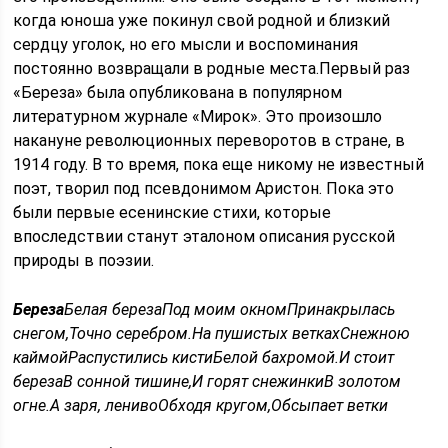
когда юноша уже покинул свой родной и близкий
сердцу уголок, но его мысли и воспоминания
постоянно возвращали в родные места.Первый раз
«Береза» была опубликована в популярном
литературном журнале «Мирок». Это произошло
накануне революционных переворотов в стране, в
1914 году. В то время, пока еще никому не известный
поэт, творил под псевдонимом Аристон. Пока это
были первые есенинские стихи, которые
впоследствии станут эталоном описания русской
природы в поэзии.
Береза
Белая березаПод моим окномПринакрылась
снегом,Точно серебром.На пушистых веткахСнежною
каймойРаспустились кистиБелой бахромой.И стоит
березаВ сонной тишине,И горят снежинкиВ золотом
огне.А заря, ленивоОбходя кругом,Обсыпает ветки