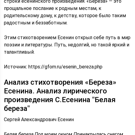
строки есенинского произведения. «Береза» — это
прощальное послание к родным местам, к
родительскому дому, к детству, которое было таким
радостным и беззаботным.
Этим стихотворением Есенин открыл себе путь в мир
поэзии и литературы. Путь, недолгий, но такой яркий и
талантливый.
Источник:
https://gfom.ru/esenin_bereza.php
Анализ стихотворения «Береза»
Есенина. Анализ лирического
произведения С.Есенина "Белая
береза"
Сергей Александрович Есенин
Белая береза Под моим окном Принакрылась снегом,