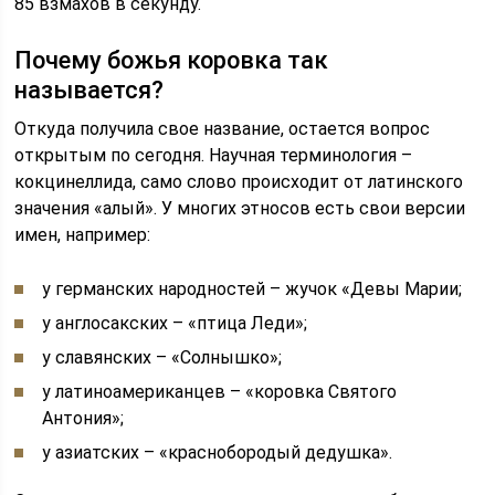
85 взмахов в секунду.
Почему божья коровка так
называется?
Откуда получила свое название, остается вопрос
открытым по сегодня. Научная терминология –
кокцинеллида, само слово происходит от латинского
значения «алый». У многих этносов есть свои версии
имен, например:
у германских народностей – жучок «Девы Марии;
у англосакских – «птица Леди»;
у славянских – «Солнышко»;
у латиноамериканцев – «коровка Святого
Антония»;
у азиатских – «краснобородый дедушка».