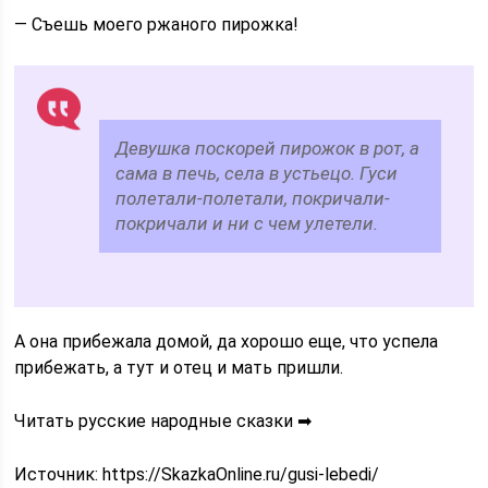
— Съешь моего ржаного пирожка!
Девушка поскорей пирожок в рот, а
сама в печь, села в устьецо. Гуси
полетали-полетали, покричали-
покричали и ни с чем улетели.
А она прибежала домой, да хорошо еще, что успела
прибежать, а тут и отец и мать пришли.
Читать русские народные сказки ➡
Источник:
https://SkazkaOnline.ru/gusi-lebedi/