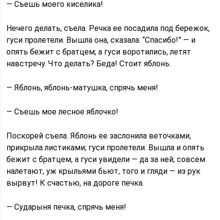
— Съешь моего киселика!
Нечего делать, съела. Речка ее посадила под бережок,
гуси пролетели. Вышла она, сказала: “Спасибо!” — и
опять бежит с братцем; а гуси воротились, летят
навстречу. Что делать? Беда! Стоит яблонь.
— Яблонь, яблонь-матушка, спрячь меня!
— Съешь мое лесное яблочко!
Поскорей съела. Яблонь ее заслонила веточками,
прикрыла листиками; гуси пролетели. Вышла и опять
бежит с братцем, а гуси увидели — да за ней; совсем
налетают, уж крыльями бьют, того и гляди — из рук
вырвут! К счастью, на дороге печка.
— Сударыня печка, спрячь меня!