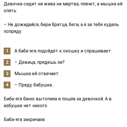
Девочка сидит ни жива ни мертва, плачет, а мышка ей
опять:
– Не дожидайся, бери братца, беги, а я за тебя кудель
попряду.
А баба-яга подойдёт к окошку и спрашивает:
– Девица, прядёшь ли?
Мышка ей отвечает:
– Пряду, бабушка…
Баба-яга баню вытопила и пошла за девочкой. А в
избушке нет никого.
Баба-яга закричала: