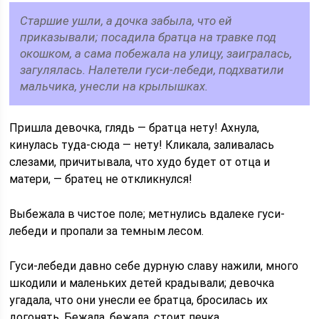
Старшие ушли, а дочка забыла, что ей
приказывали; посадила братца на травке под
окошком, а сама побежала на улицу, заигралась,
загулялась. Налетели гуси-лебеди, подхватили
мальчика, унесли на крылышках.
Пришла девочка, глядь — братца нету! Ахнула,
кинулась туда-сюда — нету! Кликала, заливалась
слезами, причитывала, что худо будет от отца и
матери, — братец не откликнулся!
Выбежала в чистое поле; метнулись вдалеке гуси-
лебеди и пропали за темным лесом.
Гуси-лебеди давно себе дурную славу нажили, много
шкодили и маленьких детей крадывали; девочка
угадала, что они унесли ее братца, бросилась их
догонять. Бежала, бежала, стоит печка.