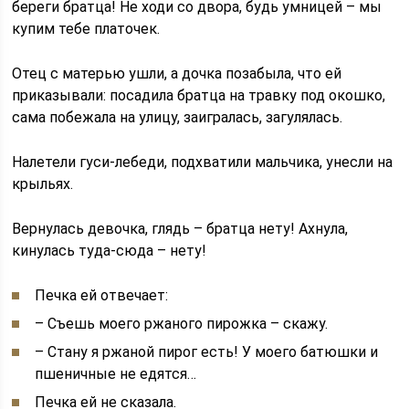
береги братца! Не ходи со двора, будь умницей – мы
купим тебе платочек.
Отец с матерью ушли, а дочка позабыла, что ей
приказывали: посадила братца на травку под окошко,
сама побежала на улицу, заигралась, загулялась.
Налетели гуси-лебеди, подхватили мальчика, унесли на
крыльях.
Вернулась девочка, глядь – братца нету! Ахнула,
кинулась туда-сюда – нету!
Печка ей отвечает:
– Съешь моего ржаного пирожка – скажу.
– Стану я ржаной пирог есть! У моего батюшки и
пшеничные не едятся…
Печка ей не сказала.