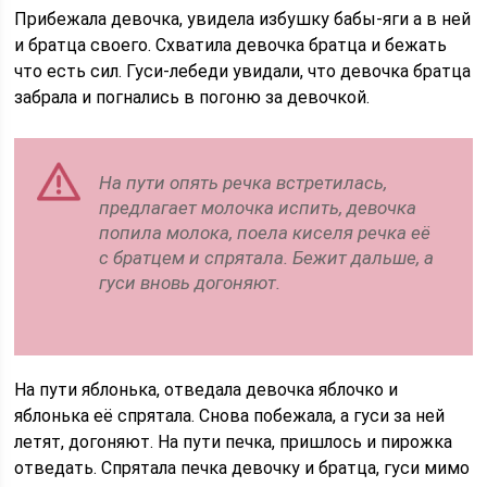
Прибежала девочка, увидела избушку бабы-яги а в ней
и братца своего. Схватила девочка братца и бежать
что есть сил. Гуси-лебеди увидали, что девочка братца
забрала и погнались в погоню за девочкой.
На пути опять речка встретилась,
предлагает молочка испить, девочка
попила молока, поела киселя речка её
с братцем и спрятала. Бежит дальше, а
гуси вновь догоняют.
На пути яблонька, отведала девочка яблочко и
яблонька её спрятала. Снова побежала, а гуси за ней
летят, догоняют. На пути печка, пришлось и пирожка
отведать. Спрятала печка девочку и братца, гуси мимо