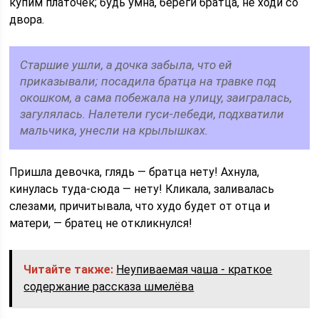
купим платочек; будь умна, береги братца, не ходи со
двора.
Старшие ушли, а дочка забыла, что ей
приказывали; посадила братца на травке под
окошком, а сама побежала на улицу, заигралась,
загулялась. Налетели гуси-лебеди, подхватили
мальчика, унесли на крылышках.
Пришла девочка, глядь — братца нету! Ахнула,
кинулась туда-сюда — нету! Кликала, заливалась
слезами, причитывала, что худо будет от отца и
матери, — братец не откликнулся!
Читайте также:
Неупиваемая чаша - краткое
содержание рассказа шмелёва