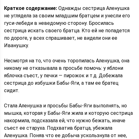
Краткое содержание:
Однажды сестрица Аленушка
не углядела за своим младшим братцем и унесли его
гуси-лебеди в неведомую сторону. Бросилась
сестрица искать своего братца. Кто ей не попадется
по дороге, у всех спрашивает, не видели они ее
Иванушку.
Несмотря на то, что очень торопилась Аленушка, она
никому не отказывала в просьбе помочь: у яблони
яблочка съест, у печки — пирожок и т.д. Добежала
сестрица до избушки Бабы-Яги, а там ее братец
сидит.
Стала Аленушка и просьбы Бабы-Яги выполнять, но
мышка, которая у Бабы-Яги жила и которую сестрица
накормила, подсказала ей, что нужно бежать, иначе
съест ее старуха. Подхватив братца, убежала
Аленушка. Поняв что ее добыча ускользнула от нее,