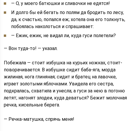
— О, у моего батюшки и сливочки не едятся!
И долго бы ей бегать по полям да бродить по лесу,
да, к счастью, попался еж; хотела она его толкнуть,
побоялась наколоться и спрашивает:
— Ежик, ежик, не видал ли, куда гуси полетели?
— Вон туда-то! — указал.
Побежала — стоит избушка на курьих ножках, стоит-
поворачивается. В избушке сидит баба-яга, морда
жилиная, нога глиняная; сидит и братец на лавочке,
играет золотыми яблочками. Увидела его сестра,
подкралась, схватила и унесла; а гуси за нею в погоню
летят; нагонят злодеи, куда деваться? Бежит молочная
речка, кисельные берега.
— Речка-матушка, спрячь меня!