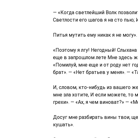
— «Когда светлейший Волк позволит
Светлости его шагов я на сто пью; 
Питья мутить ему никак я не могу».
«Поэтому я лгу! Негодный! Слыхана 
еще в запрошлом лете Мне здесь же 
«Помилуй, мне еще и от роду нет го
брат». — «Нет братьев у меня». — «Т
И, словом, кто-нибудь из вашего же
мне зла хотите, И если можете, то 
грехи». — «Ах, я чем виноват?» — «М
Досуг мне разбирать вины твои, ще
кушать».