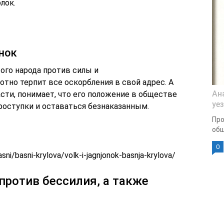
лок.
нок
ого народа против силы и
опотно терпит все оскорбления в свой адрес. А
Ан
асти, понимает, что его положение в обществе
уе
оступки и оставаться безнаказанным.
Про
общ
0
asni/basni-krylova/volk-i-jagnjonok-basnja-krylova/
 против бессилия, а также