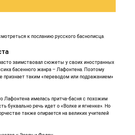
смотреться к посланию русского баснописца.
ста
 часто заимствовал сюжеты у своих иностранных
ассика басенного жанра – Лафонтена. Поэтому
е признает таким «переводом или подражанием»
ого Лафонтена имелась притча-басня с похожим
есть буквально речь идет о «Волке и ягненке». Но
орчестве также опирается на великих учителей