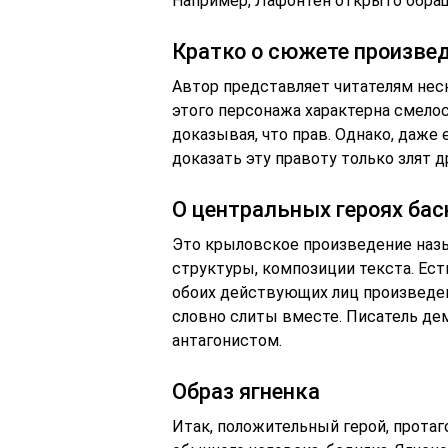
Например, Лафонтен открыто обращ
Кратко о сюжете произве
Автор представляет читателям неск
этого персонажа характерна смелос
доказывая, что прав. Однако, даже 
доказать эту правоту только злят др
О центральных героях бас
Это крыловское произведение назы
структуры, композиции текста. Ест
обоих действующих лиц произведени
словно слиты вместе. Писатель де
антагонистом.
Образ ягненка
Итак, положительный герой, протаг