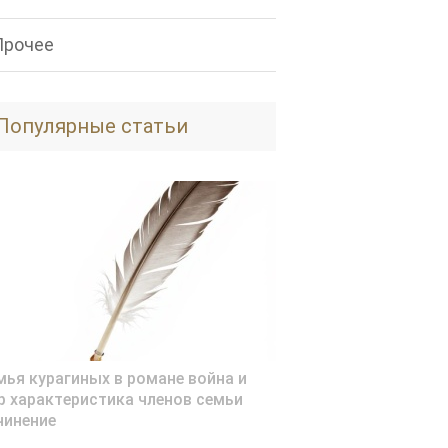
Прочее
Популярные статьи
мья курагиных в романе война и
р характеристика членов семьи
чинение