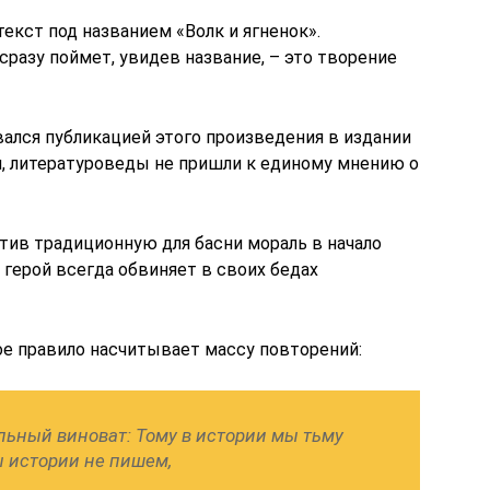
текст под названием «Волк и ягненок».
сразу поймет, увидев название, – это творение
овался публикацией этого произведения в издании
, литературоведы не пришли к единому мнению о
тив традиционную для басни мораль в начало
 герой всегда обвиняет в своих бедах
ое правило насчитывает массу повторений:
льный виноват: Тому в истории мы тьму
 истории не пишем,