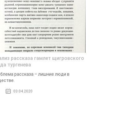
ализ рассказа гамлет щигровского
зда тургенева
блема рассказа – лишние люди в
естве.
03.04.2020