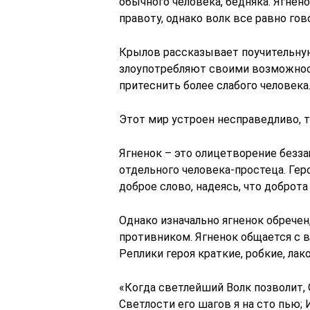
обычного человека, бедняка. Ягнен
правоту, однако волк все равно гов
Крылов рассказывает поучительную
злоупотребляют своими возможнос
притеснить более слабого человека
Этот мир устроен несправедливо, т
Ягненок – это олицетворение безза
отдельного человека-простеца. Гер
доброе слово, надеясь, что доброта
Однако изначально ягненок обречен
противником. Ягненок общается с в
Реплики героя краткие, робкие, ла
«Когда светлейший Волк позволит, 
Светлости его шагов я на сто пью; 