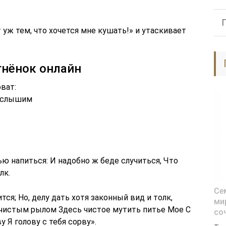
 уж тем, что хочется мне кушать!» и утаскивает
гнёнок онлайн
ват:
в слышим
ью напиться: И надобно ж беде случиться, Что
лк.
Се
тся; Но, делу дать хотя законный вид и толк,
ми
нечистым рылом Здесь чистое мутить питье Мое С
со
у Я голову с тебя сорву».