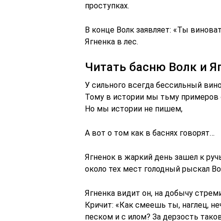
проступках.
В конце Волк заявляет: «Ты виноват
Ягненка в лес.
Читать басню Волк и Я
У сильного всегда бессильный вино
Тому в истории мы тьму примеро
Но мы истории не пишем,
А вот о том как в баснях говорят…
Ягненок в жаркий день зашел к руч
около тех мест голодный рыскал Во
Ягненка видит он, на добычу стреми
Кричит: «Как смеешь ты, наглец, 
песком и с илом? За дерзость таков