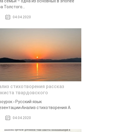
а семьи – одна из основных в эпопее
а Толстого...
04.04.2020
ализ стихотворения рассказ
нкиста твардовского
оурок › Русский язык
езентации›Анализ стихотворения А.
04.04.2020