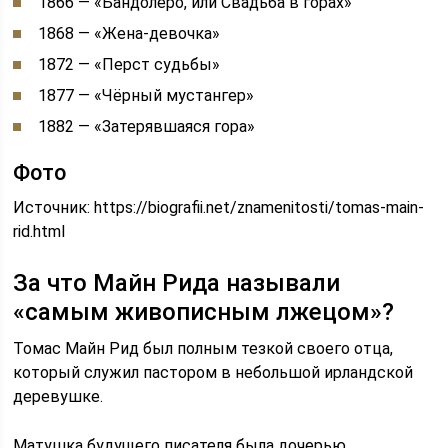
1866 — «Бандолеро, или Свадьба в горах»
1868 — «Жена-девочка»
1872 — «Перст судьбы»
1877 — «Чёрный мустангер»
1882 — «Затерявшаяся гора»
Фото
Источник:
https://biografii.net/znamenitosti/tomas-main-
rid.html
За что Майн Рида называли
«самым живописным лжецом»?
Томас Майн Рид был полным тезкой своего отца,
который служил пастором в небольшой ирландской
деревушке.
Матушка будущего писателя была дочерью