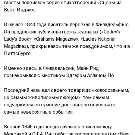
газеты появилась серия стихотворений «Сцены из
Вест-Индии».
В начале 1843 года писатель переехал в Филадельфию.
Он продолжил публиковаться в журналах («Godey’s
Lady’s Book», «Graham’s Magazine», «Ladies National
Magazine»), прикрываясь тем же псевдонимом, что и в
Питтсбурге.
Именно здесь, в Филадельфии, Майн Рид
познакомился с мистиком Эдгаром Алланом По.
Последний называл своего товарища «колоссальным,
но самым живописным лжецом», тем самым
подчеркивая его умение достоверно описывать
самые невероятные события.
Весной 1846 года, когда началась война между
Мексикой и США, Рид работал корреспондентом «New