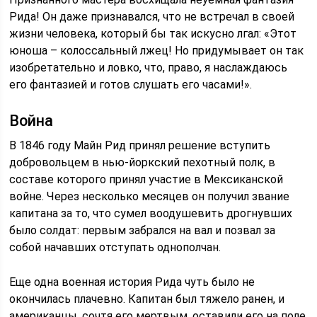
Рида! Он даже признавался, что не встречал в своей
жизни человека, который бы так искусно лгал: «Этот
юноша – колоссальный лжец! Но придумывает он так
изобретательно и ловко, что, право, я наслаждаюсь
его фантазией и готов слушать его часами!».
Война
В 1846 году Майн Рид принял решение вступить
добровольцем в нью-йоркский пехотный полк, в
составе которого принял участие в Мексиканской
войне. Через несколько месяцев он получил звание
капитана за то, что сумел воодушевить дрогнувших
было солдат: первым забрался на вал и позвал за
собой начавших отступать однополчан.
Еще одна военная история Рида чуть было не
окончилась плачевно. Капитан был тяжело ранен, и
американцы, сочтя его мертвым, оставили его на поле