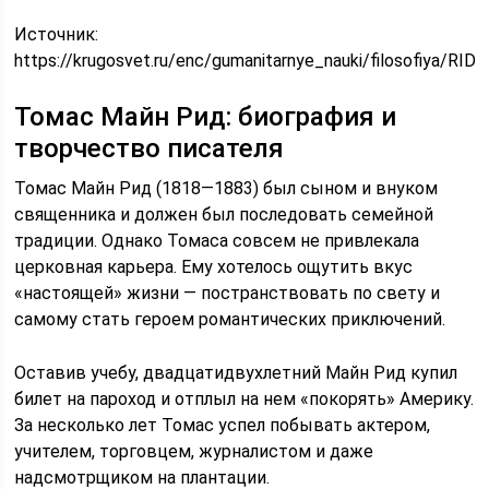
Источник:
https://krugosvet.ru/enc/gumanitarnye_nauki/filosofiya/RI
Томас Майн Рид: биография и
творчество писателя
Томас Майн Рид (1818—1883) был сыном и внуком
священника и должен был последовать семейной
традиции. Однако Томаса совсем не привлекала
церковная карьера. Ему хотелось ощутить вкус
«настоящей» жизни — постранствовать по свету и
самому стать героем романтических приключений.
Оставив учебу, двадцатидвухлетний Майн Рид купил
билет на пароход и отплыл на нем «покорять» Америку.
За несколько лет Томас успел побывать актером,
учителем, торговцем, журналистом и даже
надсмотрщиком на плантации.