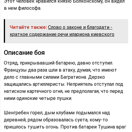
Этот человек нравился князю Болконскому, он видел
в нем философа.
Читайте также:
Слово о законе и благодати -
краткое содержание речи илариона киевского
Описание боя
Отряд, прикрывавший батарею, давно отступил.
Французы два раза шли в атаку, думая, что имеют
дело с главными силами Багратиона. Дерзко
защищались артиллеристы. Неприятель отступал под
натиском картечного огня, не предполагая, что перед
ними одинокие четыре пушки.
Шенгребен горел, дым клубами подымался над
деревней, рядом образовалась суета, кому-то
пришлось тушить огонь. Против батареи Тушина враг