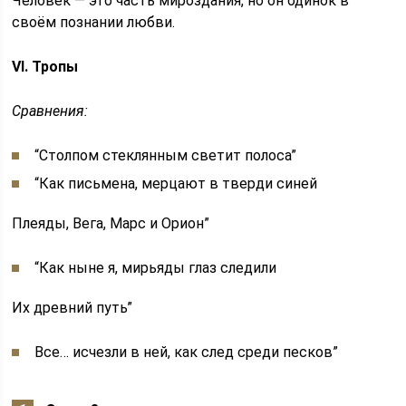
Человек — это часть мироздания, но он одинок в
своём познании любви.
VI. Тропы
Сравнения:
“Столпом стеклянным светит полоса”
“Как письмена, мерцают в тверди синей
Плеяды, Вега, Марс и Орион”
“Как ныне я, мирьяды глаз следили
Их древний путь”
Все… исчезли в ней, как след среди песков”