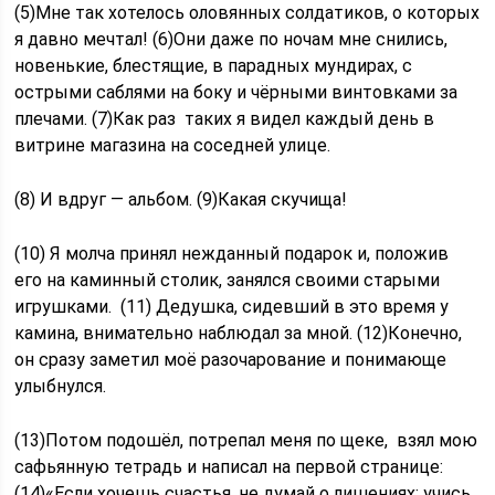
(5)Мне так хотелось оловянных солдатиков, о которых
я давно мечтал! (6)Они даже по ночам мне снились,
новенькие, блестящие, в парадных мундирах, с
острыми саблями на боку и чёрными винтовками за
плечами. (7)Как раз таких я видел каждый день в
витрине магазина на соседней улице.
(8) И вдруг — альбом. (9)Какая скучища!
(10) Я молча принял нежданный подарок и, положив
его на каминный столик, занялся своими старыми
игрушками. (11) Дедушка, сидевший в это время у
камина, внимательно наблюдал за мной. (12)Конечно,
он сразу заметил моё разочарование и понимающе
улыбнулся.
(13)Потом подошёл, потрепал меня по щеке, взял мою
сафьянную тетрадь и написал на первой странице:
(14)«Если хочешь счастья, не думай о лишениях; учись