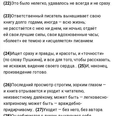
(22)
Это было нелегко, удавалось не всегда и не сразу.
(23)
Ответственный писатель вынашивает свою
книгу долго: годами, иногда — всю жизнь;
не расстаётся с нею ни днем, ни ночью; отдаёт
ей свои лучшие силы, свои вдохновенные часы;
«болеет» ее темою и «исцеляется» писанием.
(24)
Ищет сразу и правды, и красоты, и «точности»
(по слову Пушкина), и все для того, чтобы рассказать,
не искажая, видение своего сердца…
(25)
И, наконец,
произведение готово.
(26)
Последний просмотр строгим, зорким глазом —
и книга отрывается и уходит к читателю,
неизвестному, далёкому, может быть — легковесно-
капризному, может быть — враждебно-
придирчивому…
(27)
Уходит — без него, без автора.
(28)
Он собирается с духом, выключает себя