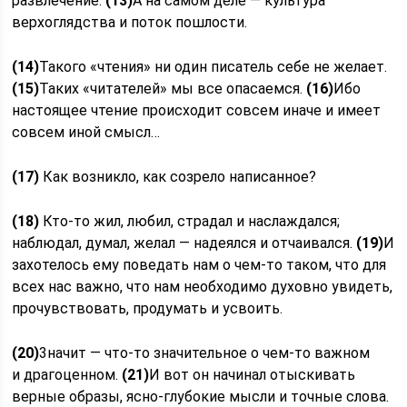
развлечение.
(13)
А на самом деле — культура
верхоглядства и поток пошлости.
(14)
Такого «чтения» ни один писатель себе не желает.
(15)
Таких «читателей» мы все опасаемся.
(16)
Ибо
настоящее чтение происходит совсем иначе и имеет
совсем иной смысл…
(17)
Как возникло, как созрело написанное?
(18)
Кто-то жил, любил, страдал и наслаждался;
наблюдал, думал, желал — надеялся и отчаивался.
(19)
И
захотелось ему поведать нам о чем-то таком, что для
всех нас важно, что нам необходимо духовно увидеть,
прочувствовать, продумать и усвоить.
(20)
3начит — что-то значительное о чем-то важном
и драгоценном.
(21)
И вот он начинал отыскивать
верные образы, ясно-глубокие мысли и точные слова.