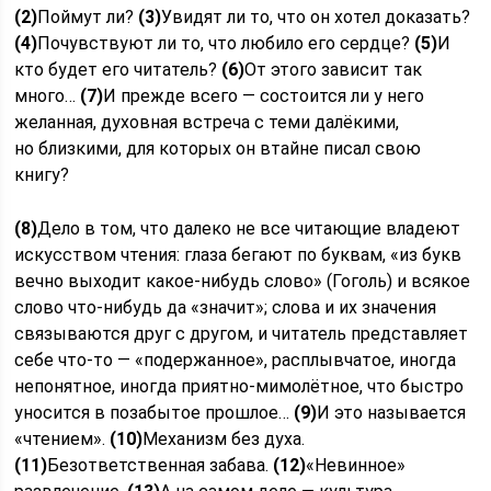
(2)
Поймут ли?
(3)
Увидят ли то, что он хотел доказать?
(4)
Почувствуют ли то, что любило его сердце?
(5)
И
кто будет его читатель?
(6)
От этого зависит так
много…
(7)
И прежде всего — состоится ли у него
желанная, духовная встреча с теми далёкими,
но близкими, для которых он втайне писал свою
книгу?
(8)
Дело в том, что далеко не все читающие владеют
искусством чтения: глаза бегают по буквам, «из букв
вечно выходит какое-нибудь слово» (Гоголь) и всякое
слово что-нибудь да «значит»; слова и их значения
связываются друг с другом, и читатель представляет
себе что-то — «подержанное», расплывчатое, иногда
непонятное, иногда приятно-мимолётное, что быстро
уносится в позабытое прошлое…
(9)
И это называется
«чтением».
(10)
Механизм без духа.
(11)
Безответственная забава.
(12)
«Невинное»