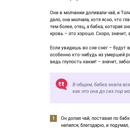
Они в молчании допивали чай, и Тол
дело, она молчала, хотя ясно, что г
тем более, отец, а бабка, которая з
кровь – это хорошо. Скоро, значит
Если увидишь во сне снег – будут 
особенно кто-нибудь из умершей ро
ведь глупость какая! – значит, заб
В общем, бабка знала вс
как это она до сих пор м
Он допил чай, поставил по баб
напился, благодарю, и подумал