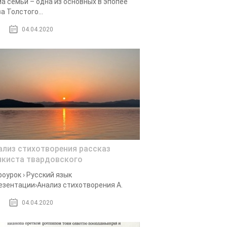
а семьи – одна из основных в эпопее
а Толстого...
04.04.2020
ализ стихотворения рассказ
нкиста твардовского
оурок › Русский язык
езентации›Анализ стихотворения А.
04.04.2020