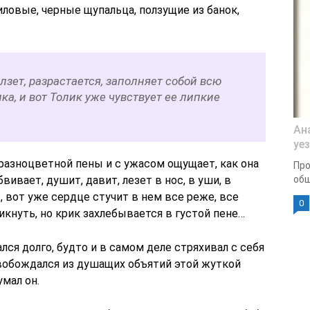
иловые, черные щупальца, ползущие из банок,
лзет, разрастается, заполняет собой всю
ка, и вот Толик уже чувствует ее липкие
Ан
уе
й разноцветной пены и с ужасом ощущает, как она
Про
вивает, душит, давит, лезет в нос, в уши, в
общ
 вот уже сердце стучит в нем все реже, все
0
икнуть, но крик захлебывается в густой пене…
ался долго, будто и в самом деле стряхивал с себя
вобождался из душащих объятий этой жуткой
умал он.