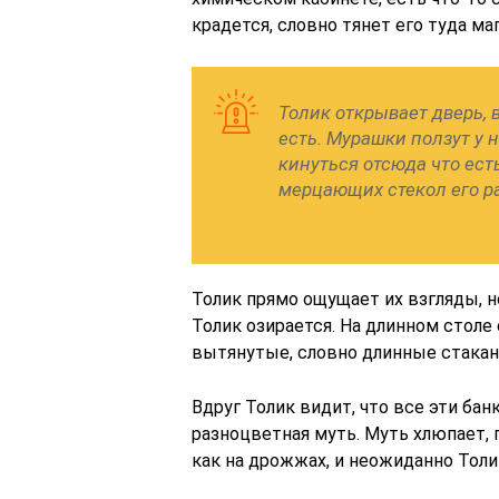
крадется, словно тянет его туда ма
Толик открывает дверь, в
есть. Мурашки ползут у н
кинуться отсюда что есть 
мерцающих стекол его р
Толик прямо ощущает их взгляды, но
Толик озирается. На длинном столе
вытянутые, словно длинные стакан
Вдруг Толик видит, что все эти бан
разноцветная муть. Муть хлюпает, п
как на дрожжах, и неожиданно Толик