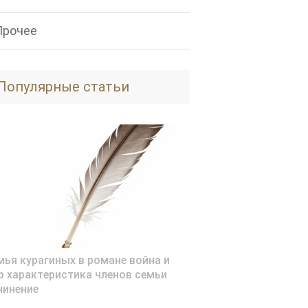
Прочее
Популярные статьи
мья курагиных в романе война и
р характеристика членов семьи
чинение