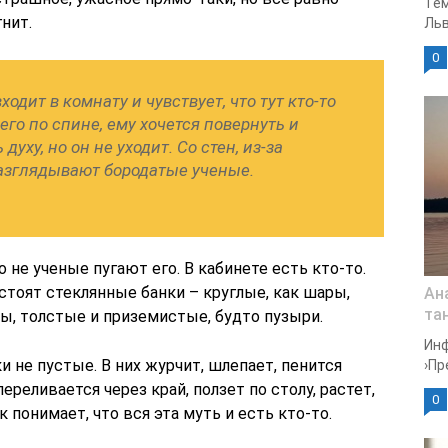
Тем
гнит.
Льв
0
ходит в комнату и чувствует, что тут кто-то
его по спине, ему хочется повернуть и
духу, но он не уходит. Со стен, из-за
азглядывают бородатые ученые.
 не ученые пугают его. В кабинете есть кто-то.
 стоят стеклянные банки – круглые, как шары,
Ан
та
ы, толстые и приземистые, будто пузыри.
Инф
ки не пустые. В них журчит, шлепает, пенится
›Пр
ереливается через край, ползет по столу, растет,
0
 понимает, что вся эта муть и есть кто-то.