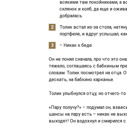
всякими там покойниками, а в
склянок и колб, да еще и ожив
добралась.
Толик встал из-за стола, натяну
портфеле, и вдруг услышал, ка
– Никак к беде.
Он не понял сначала, про что это он
тяжело, соглашаясь с бабкиным пр
словам. Толик посмотрел на отца. О
дескать, на бабкино карканье.
Толик улыбнулся отцу, но отчего-то
«Пару получу?» – подумал он, взвес
шансы на пару есть – никак не выхо
выходят! Он вздохнул и смирился с