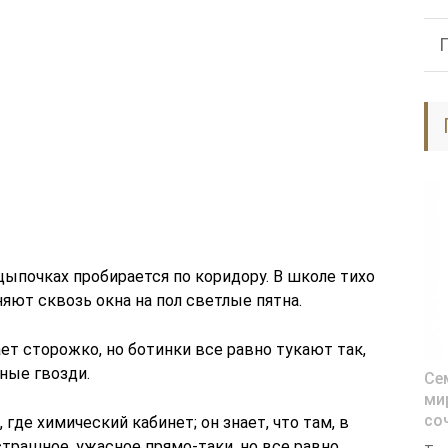
 цыпочках пробирается по коридору. В школе тихо
няют сквозь окна на пол светлые пятна.
ает сторожко, но ботинки все равно тукают так,
ные гвозди.
Се
ми
со
 где химический кабинет; он знает, что там, в
страшное, ужасное прямо-таки, но все равно