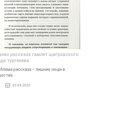
ализ рассказа гамлет щигровского
зда тургенева
блема рассказа – лишние люди в
естве.
03.04.2020