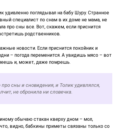
ик удивленно поглядывал на бабу Шуру. Странное
лавный специалист по снам в их доме не мама, не
нала про сны все. Вот, скажем, если приснится
, встретишь родственников.
важные новости. Если приснится покойник и
дни – погода переменится. А увидишь мясо – вот
олеешь и, может, даже помрешь.
е про сны и сновидения, и Толик удивлялся,
олчит, не обронила ни словечка.
киному обычаю стакан кверху дном – мол,
, что, видно, бабкины приметы связаны только со