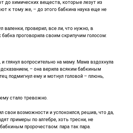
от до химических веществ, которые лезут из
ают к тому же, – до этого бабкина наука еще не
л валенки, проверил, все ли, что нужно, в
к бабка проговорила своим скрипучим голосом:
а, и глянул вопросительно на маму. Мама вздохнула
едсказанием, – она верила всяким бабкиным
тец подмигнул ему и мотнул головой – плюнь,
 ему стало тревожно.
ил свои возможности и успокоился, решив, что да,
дят примеры по алгебре, хоть тресни, не
 бабкиным пророчеством: пара так пара.