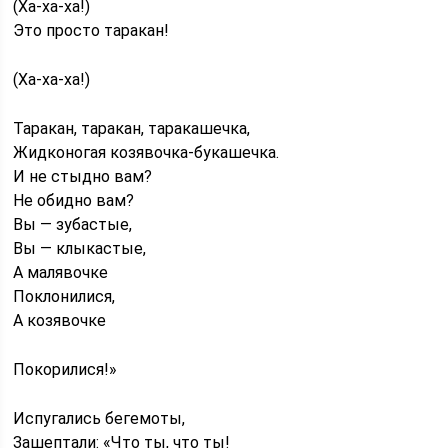
(Ха-ха-ха!)
Это просто таракан!
(Ха-ха-ха!)
Таракан, таракан, таракашечка,
Жидконогая козявочка-букашечка.
И не стыдно вам?
Не обидно вам?
Вы — зубастые,
Вы — клыкастые,
А малявочке
Поклонилися,
А козявочке
Покорилися!»
Испугались бегемоты,
Зашептали: «Что ты, что ты!