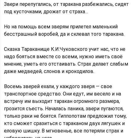
Звери перепугались, от таракана разбежались, сидят
под кусточками, дрожат от страха…
Но на помощь всем зверям прилетел маленький
бесстрашный воробей, да и склевал того таракана.
Сказка Тараканище К.И.Чуковского учит нас, что не
надо бояться вместе со всеми, нужно иметь своё
мнение, уметь его отстаивать. Страх делает слабым
даже медведей, слонов и крокодилов.
Восемь зверей ехали, у каждого зверя — свое
транспортное средство. Они едут, им весело и на
встречу им выходит таракан огромного размера,
грозится съесть. Началась паника, звери пугаются,
только раки не боятся. Гиппопотам предложил тому,
кто сможет сразиться с тараканом двух лягушек и
еловую шишку. В мгновенье, все потеряли страх и