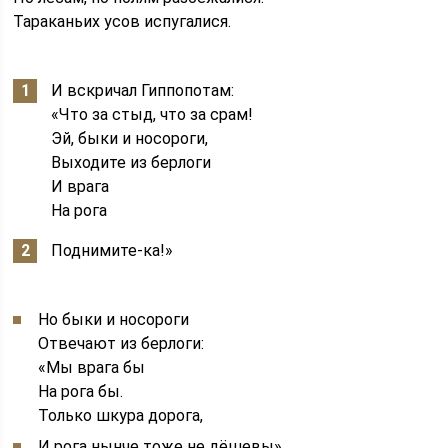
Тараканьих усов испугалися.
И вскричал Гиппопотам:
«Что за стыд, что за срам!
Эй, быки и носороги,
Выходите из берлоги
И врага
На рога
Поднимите-ка!»
Но быки и носороги
Отвечают из берлоги:
«Мы врага бы
На рога бы.
Только шкура дорога,
И рога нынче тоже не дёшевы»,