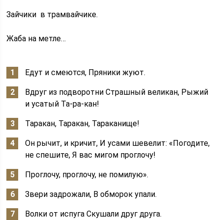
Зайчики в трамвайчике.
Жаба на метле…
Едут и смеются, Пряники жуют.
Вдруг из подворотни Страшный великан, Рыжий
и усатый Та-ра-кан!
Таракан, Таракан, Тараканище!
Он рычит, и кричит, И усами шевелит: «Погодите,
не спешите, Я вас мигом проглочу!
Проглочу, проглочу, не помилую».
Звери задрожали, В обморок упали.
Волки от испуга Скушали друг друга.