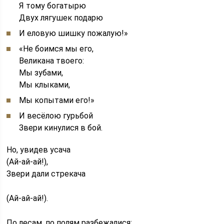
Я тому богатырю
Двух лягушек подарю
И еловую шишку пожалую!»
«Не боимся мы его,
Великана твоего:
Мы зубами,
Мы клыками,
Мы копытами его!»
И весёлою гурьбой
Звери кинулися в бой.
Но, увидев усача
(Ай-ай-ай!),
Звери дали стрекача
(Ай-ай-ай!).
По лесам, по полям разбежалися: