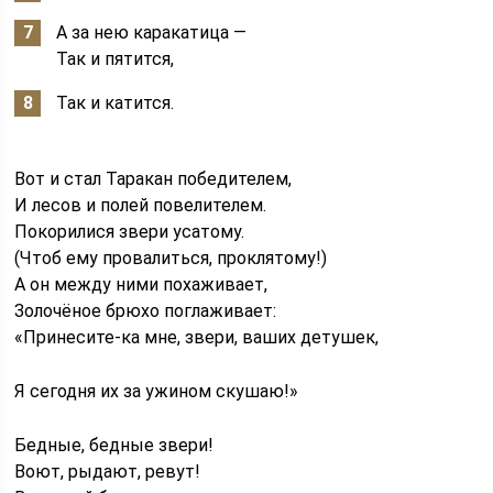
А за нею каракатица —
Так и пятится,
Так и катится.
Вот и стал Таракан победителем,
И лесов и полей повелителем.
Покорилися звери усатому.
(Чтоб ему провалиться, проклятому!)
А он между ними похаживает,
Золочёное брюхо поглаживает:
«Принесите-ка мне, звери, ваших детушек,
Я сегодня их за ужином скушаю!»
Бедные, бедные звери!
Воют, рыдают, ревут!