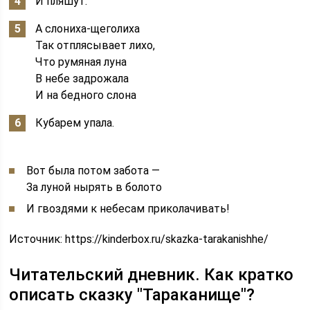
И пляшут.
А слониха-щеголиха
Так отплясывает лихо,
Что румяная луна
В небе задрожала
И на бедного слона
Кубарем упала.
Вот была потом забота —
За луной нырять в болото
И гвоздями к небесам приколачивать!
Источник:
https://kinderbox.ru/skazka-tarakanishhe/
Читательский дневник. Как кратко
описать сказку "Тараканище"?