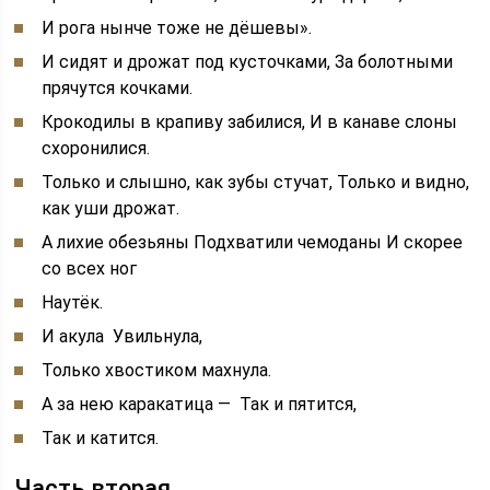
И рога нынче тоже не дёшевы».
И сидят и дрожат под кусточками, За болотными
прячутся кочками.
Крокодилы в крапиву забилися, И в канаве слоны
схоронилися.
Только и слышно, как зубы стучат, Только и видно,
как уши дрожат.
А лихие обезьяны Подхватили чемоданы И скорее
со всех ног
Наутёк.
И акула Увильнула,
Только хвостиком махнула.
А за нею каракатица — Так и пятится,
Так и катится.
Часть вторая