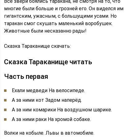
Все звери боялись таракана, не смотря на то, что
многие были больше и грозней его. Он виделся им
гигантским, ужасным, с большущими усами. Но
таракан смог скушать маленький воробушек.
Животные были несказанно рады!
Сказка Тараканище скачать:
Сказка Тараканище читать
Часть первая
Ехали медведи На велосипеде.
А за ними кот Задом наперёд.
А за ним комарики На воздушном шарике.
А за ними раки На хромой собаке.
Волки на кобыле. Львы в автомобиле.