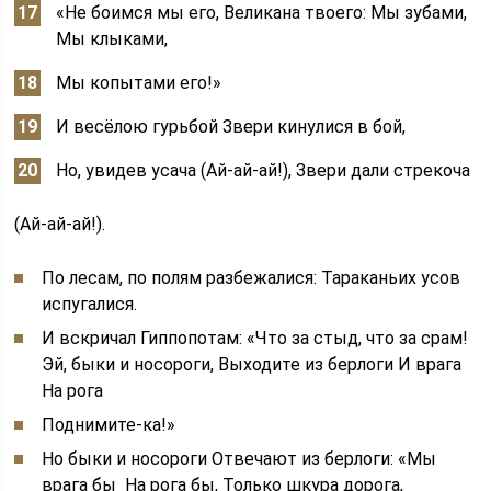
«Не боимся мы его, Великана твоего: Мы зубами,
Мы клыками,
Мы копытами его!»
И весёлою гурьбой Звери кинулися в бой,
Но, увидев усача (Ай-ай-ай!), Звери дали стрекоча
(Ай-ай-ай!).
По лесам, по полям разбежалися: Тараканьих усов
испугалися.
И вскричал Гиппопотам: «Что за стыд, что за срам!
Эй, быки и носороги, Выходите из берлоги И врага
На рога
Поднимите-ка!»
Но быки и носороги Отвечают из берлоги: «Мы
врага бы На рога бы, Только шкура дорога,