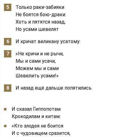
Только раки-забияки
Не боятся бою-драки:
Хоть и пятятся назад,
Но усами шевелят
И кричат великану усатому:
«Не кричи и не рычи,
Мы и сами усачи,
Можем мы и сами
Шевелить усами!»
И назад ещё дальше попятились.
И сказал Гиппопотам
Крокодилам и китам:
«Кто злодея не боится
И с чудовищем сразится,