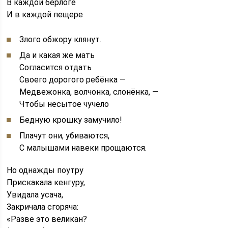
В каждой берлоге
И в каждой пещере
Злого обжору клянут.
Да и какая же мать
Согласится отдать
Своего дорогого ребёнка —
Медвежонка, волчонка, слонёнка, —
Чтобы несытое чучело
Бедную крошку замучило!
Плачут они, убиваются,
С малышами навеки прощаются.
Но однажды поутру
Прискакала кенгуру,
Увидала усача,
Закричала сгоряча:
«Разве это великан?