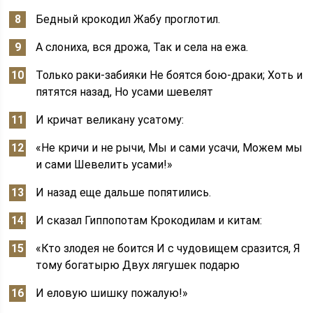
Бедный крокодил Жабу проглотил.
А слониха, вся дрожа, Так и села на ежа.
Только раки-забияки Не боятся бою-драки; Хоть и
пятятся назад, Но усами шевелят
И кричат великану усатому:
«Не кричи и не рычи, Мы и сами усачи, Можем мы
и сами Шевелить усами!»
И назад еще дальше попятились.
И сказал Гиппопотам Крокодилам и китам:
«Кто злодея не боится И с чудовищем сразится, Я
тому богатырю Двух лягушек подарю
И еловую шишку пожалую!»