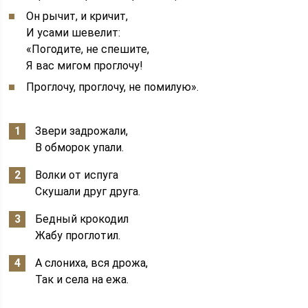
Он рычит, и кричит,
И усами шевелит:
«Погодите, не спешите,
Я вас мигом проглочу!
Проглочу, проглочу, не помилую».
Звери задрожали,
В обморок упали.
Волки от испуга
Скушали друг друга.
Бедный крокодил
Жабу проглотил.
А слониха, вся дрожа,
Так и села на ежа.