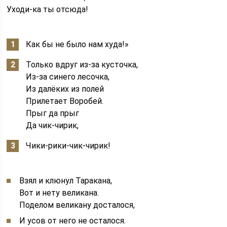
Уходи-ка ты отсюда!
Как бы не было нам худа!»
Только вдруг из-за кусточка,
Из-за синего лесочка,
Из далёких из полей
Прилетает Воробей.
Прыг да прыг
Да чик-чирик,
Чики-рики-чик-чирик!
Взял и клюнул Таракана,
Вот и нету великана.
Поделом великану досталося,
И усов от него не осталося.