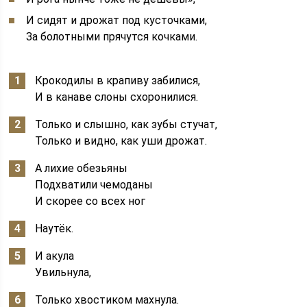
И сидят и дрожат под кусточками,
За болотными прячутся кочками.
Крокодилы в крапиву забилися,
И в канаве слоны схоронилися.
Только и слышно, как зубы стучат,
Только и видно, как уши дрожат.
А лихие обезьяны
Подхватили чемоданы
И скорее со всех ног
Наутёк.
И акула
Увильнула,
Только хвостиком махнула.